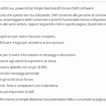
xt600.eu, powered by Simple Machines® Forum (SMF) software!
ito che questo sito sta utilizzando. SMF consente alle persone di comuni
ono avvantaggiarsi delle numerose e potenti funzionalità messe a disposizi
o alle varie sezioni, oppure seguendo i link in questa pagina. Questi link 
egistrarsi per avere l'accesso completo.
fettuare il login per accedere ai loro account.
le per trovare informazioni in messaggi e discussioni.
sente agli utenti di esprimere se stessi.
ssere abbelliti con un po' di BBC.
vicenda i messaggi personali.
ti gli iscritti di un forum.
enti, feste e compleanni con il calendario.
iche più importanti di SMF.
riferimento al
Simple Machines Documentation Wiki
e consultate la pagina