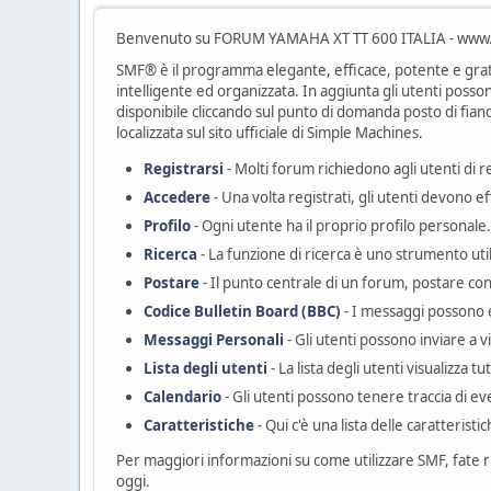
Benvenuto su FORUM YAMAHA XT TT 600 ITALIA - www.
SMF® è il programma elegante, efficace, potente e gratu
intelligente ed organizzata. In aggiunta gli utenti poss
disponibile cliccando sul punto di domanda posto di fianc
localizzata sul sito ufficiale di Simple Machines.
Registrarsi
- Molti forum richiedono agli utenti di r
Accedere
- Una volta registrati, gli utenti devono ef
Profilo
- Ogni utente ha il proprio profilo personale.
Ricerca
- La funzione di ricerca è uno strumento uti
Postare
- Il punto centrale di un forum, postare con
Codice Bulletin Board (BBC)
- I messaggi possono e
Messaggi Personali
- Gli utenti possono inviare a 
Lista degli utenti
- La lista degli utenti visualizza tut
Calendario
- Gli utenti possono tenere traccia di ev
Caratteristiche
- Qui c'è una lista delle caratterist
Per maggiori informazioni su come utilizzare SMF, fate 
oggi.