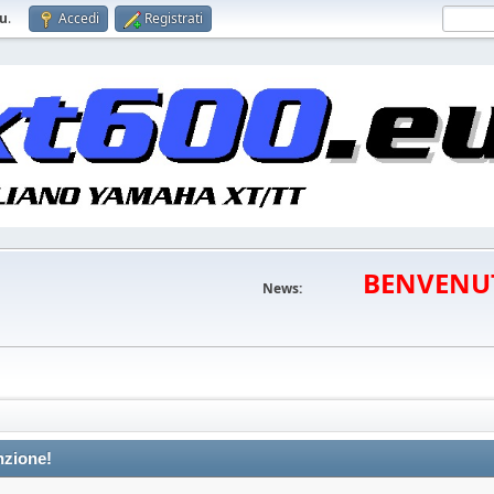
eu
.
Accedi
Registrati
BENVENU
News:
nzione!