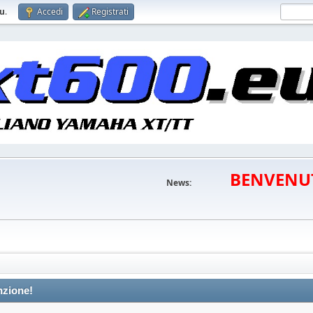
eu
.
Accedi
Registrati
BENVENU
News:
nzione!