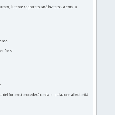
trato, l'utente registrato sarà invitato via email a
senso.
r far si
e
ta del forum si procederà con la segnalazione all'Autorità