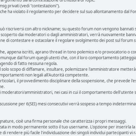
argomento sia la contestazione di chiusura di Topic.
msg privati (vedi "contestazioni").
 che ha violato il regolamento per decidere sul suo allontanamento dal F
uò riscriversi con altro nickname; su questo forum non vengono bannati s
a scoperto dai moderatori o dagli amministratori, verrà nuovamente bann
 fine di contestare e ostacolare il regolare svolgimento dei post sul forum
che, appena iscritti, aprano thread in tono polemico e/o provocatorio o co
 comunque dal forum quegli utenti che, con il loro comportamento (atteggiame
ngendo di fatto nessuna regola.
 al solo scopo di diffamare, insultare, polemizzare l'amministratore metter
comportamenti non legali all'Autorità competente.
particolari, il provvedimento disciplinare della sospensione, che prevede l
ne.
 moderatori/amministratori, nei casi in cui il comportamento dell'utente
iscussione per 6(SEI) mesi consecutivi verrà sospeso a tempo indetermina
signature, cioè una firma personale che caratterizza i propri messaggi.
zata in modo permanente sotto il tuo username. L'opzione per inserirla la t
ine di rendere più facile l'individuazione dei singoli individui partecipanti 