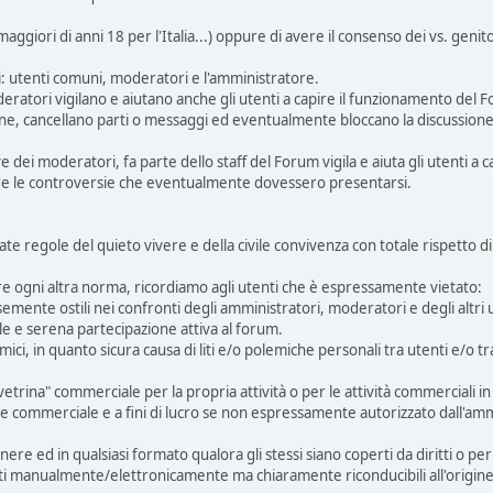
ggiori di anni 18 per l'Italia...) oppure di avere il consenso dei vs. genit
i: utenti comuni, moderatori e l'amministratore.
Moderatori vigilano e aiutano anche gli utenti a capire il funzionamento del
sione, cancellano parti o messaggi ed eventualmente bloccano la discussione
dei moderatori, fa parte dello staff del Forum vigila e aiuta gli utenti a
tere le controversie che eventualmente dovessero presentarsi.
mate regole del quieto vivere e della civile convivenza con totale rispetto di
ere ogni altra norma, ricordiamo agli utenti che è espressamente vietato:
mente ostili nei confronti degli amministratori, moderatori e degli altri u
le e serena partecipazione attiva al forum.
mici, in quanto sicura causa di liti e/o polemiche personali tra utenti e/o 
trina" commerciale per la propria attività o per le attività commerciali in
re commerciale e a fini di lucro se non espressamente autorizzato dall'am
 genere ed in qualsiasi formato qualora gli stessi siano coperti da diritti o 
ati manualmente/elettronicamente ma chiaramente riconducibili all'origine 