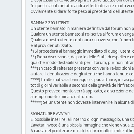
E' espressamente vietato aprire nuove discussioni dove l'
In questi casi il contatto andrà effettuato via e-mail o via 
Ovviamente si dara' forte peso ai precedenti dell'utente
BANNAGGIO UTENTI
Un utente bannato in maniera definitiva dal forum non p
Qualora un utente bannato si re-iscriva al forum e veng
Qualora questo utente continui a riscriversi, con l'unico
e al provider utilizzato.
*) Si procederà al bannaggio immediato di quegli utenti 
**) Piena discrezione, da parte dello Staff, di espellere
qualche modo destabilizzanti per il forum, pur non infra
***) In caso di reiterata presenza con varie re-iscrizioni
aiutare l'identificazione degli utenti che hanno tenuto 
****) In alternativa al bannaggio si può attuare, in casi 
tot di giorni variabile a seconda della gravità dell'infrazio
Questo provvedimento verrà applicato, a discrezione dei
a tempo indeterminato dal forum.
*****) Se un utente non dovesse intervenire in alcuna d
SIGNATURE E AVATAR
E' possibile inserire, all'interno di ogni messaggio, una 
L'avatar invece è una piccola immagine che viene visualiz
A causa del proliferare di nick tra loro molto simili e al f