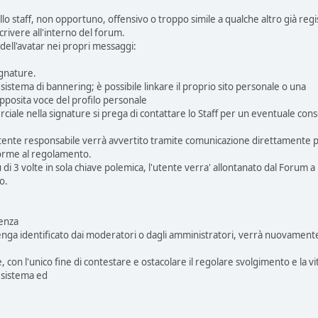
ello staff, non opportuno, offensivo o troppo simile a qualche altro già regis
crivere all'interno del forum.
 dell'avatar nei propri messaggi:
ignature.
 sistema di bannering; è possibile linkare il proprio sito personale o una
'apposita voce del profilo personale
rciale nella signature si prega di contattare lo Staff per un eventuale con
utente responsabile verrà avvertito tramite comunicazione direttamente pe
orme al regolamento.
ù di 3 volte in sola chiave polemica, l'utente verra' allontanato dal Forum a
o.
denza
venga identificato dai moderatori o dagli amministratori, verrà nuovament
con l'unico fine di contestare e ostacolare il regolare svolgimento e la vi
l sistema ed