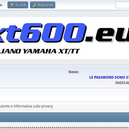
eu
.
Accedi
Registrati
News:
LE PASSWORD SONO STA
INDICA
tente e Informativa sulla privacy
****************************************************************