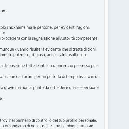
orum.
olo i nickname ma le persone, per evidenti ragioni.
ato.
 si procederà con la segnalazione all'Autorità competente
munque quando risulterà evidente che si tratta di cloni.
nto polemico, litigioso, antisociale) risultino in
à a disposizione tutte le informazioni in suo possesso per
'esclusione dal forum per un periodo di tempo fissato in un
 sia grave ma non al punto da richiedere una sospensione
to.
rovi nel pannello di controllo del tuo profilo personale.
vi raccomandiamo di non scegliere nick ambigui, simili ad