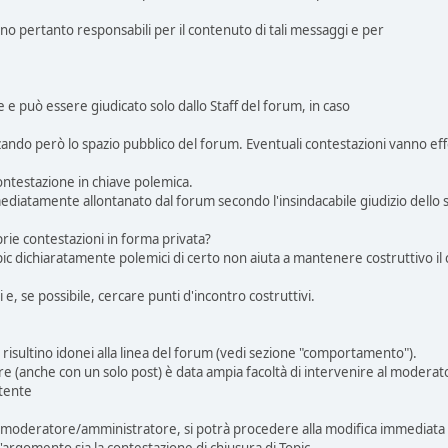
no pertanto responsabili per il contenuto di tali messaggi e per
 e può essere giudicato solo dallo Staff del forum, in caso
do però lo spazio pubblico del forum. Eventuali contestazioni vanno effe
ntestazione in chiave polemica.
ediatamente allontanato dal forum secondo l'insindacabile giudizio dello s
rie contestazioni in forma privata?
pic dichiaratamente polemici di certo non aiuta a mantenere costruttivo il
 e, se possibile, cercare punti d'incontro costruttivi.
risultino idonei alla linea del forum (vedi sezione "comportamento").
re (anche con un solo post) è data ampia facoltà di intervenire al modera
utente
del moderatore/amministratore, si potrà procedere alla modifica immediata