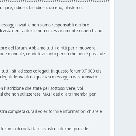
****************************************************************
 volgare, odioso, fastidioso, osceno, blasfemo,
essaggi inviati e non siamo responsabili dei loro
i di vista degli autori e non necessariamente rispecchiano
ore del forum. Abbiamo tutti i diritti per rimuovere i
azione manuale, rendetevi conto perciò che non è possibile
ti i siti ad esso collegati. In questo forum XT 600 ci si
ni legali derivanti da qualsiasi messaggio da voi inviato.
 l' iscrizione che state per sottoscrivere, voi
ì che non utilizzerete MAI i dati di altri membri per
tra completa cura il voler fornire informazioni chiare e
 forum o di contattare il vostro internet provider.