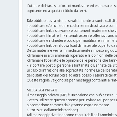
L'utente dichiara sin d'ora di manlevare ed esonerare i s
ogni sede ed a qualsiasi titolo da terzi.
Tale obbligo dovrà ritenersi validamente assunto dall'U
- pubblicare e/o richiedere codici seriali di software comm
- pubblicare link a siti warez e contenenti materiale che vio
- pubblicare filmati e link ritenuti osceni e offensivi, anch
- pubblicare e richiedere codici per modificare in manier
- pubblicare link per il download di materiale coperto 
Detto materiale verrà immediatamente rimosso a giudizi
-diffamare in altri ambienti l'operato e le opinioni delle
-diffamare l'operato e le opinioni delle persone che fanno 
-il riportare post di persone allontanate o Bannate dal s
In caso di infrazione alle sopracitate norme La delibera
dello staff del forum oltre ad altre possibili azioni di cara
Queste regole valgono sia per messaggi contenuti all'int
MESSAGGI PRIVATI
Il messaggio privato [MP] è un'opzione che può essere uti
vietato utilizzare questo sistema per inviare MP per perse
o promozione commerciale (tranne espressamente
autorizzati dall'amministrazione).
Tali messaggi privati non sono consultabili dall'Amminist