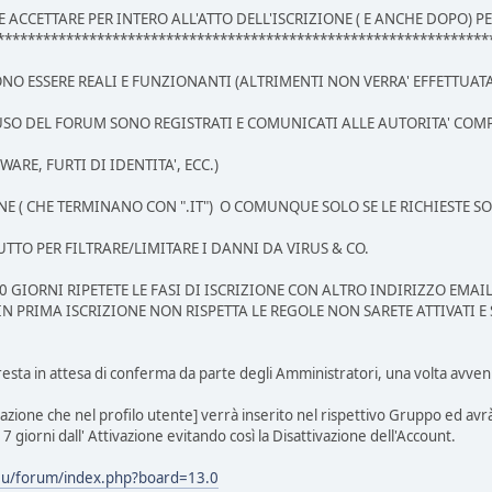
ACCETTARE PER INTERO ALL'ATTO DELL'ISCRIZIONE ( E ANCHE DOPO) P
****************************************************************
EVONO ESSERE REALI E FUNZIONANTI (ALTRIMENTI NON VERRA' EFFETTUA
D USO DEL FORUM SONO REGISTRATI E COMUNICATI ALLE AUTORITA' COM
WARE, FURTI DI IDENTITA', ECC.)
E ( CHE TERMINANO CON ".IT") O COMUNQUE SOLO SE LE RICHIESTE SON
O PER FILTRARE/LIMITARE I DANNI DA VIRUS & CO.
0 GIORNI RIPETETE LE FASI DI ISCRIZIONE CON ALTRO INDIRIZZO EMA
IN PRIMA ISCRIZIONE NON RISPETTA LE REGOLE NON SARETE ATTIVATI E
esta in attesa di conferma da parte degli Amministratori, una volta avvenuta
tazione che nel profilo utente] verrà inserito nel rispettivo Gruppo ed avr
7 giorni dall' Attivazione evitando così la Disattivazione dell'Account.
.eu/forum/index.php?board=13.0