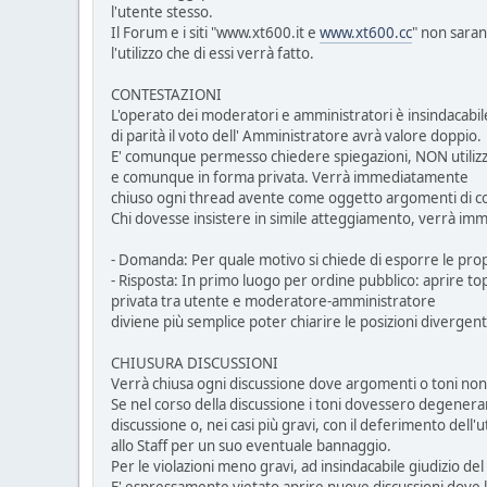
l'utente stesso.
Il Forum e i siti "www.xt600.it e
www.xt600.cc
" non saran
l'utilizzo che di essi verrà fatto.
CONTESTAZIONI
L'operato dei moderatori e amministratori è insindacabile
di parità il voto dell' Amministratore avrà valore doppio.
E' comunque permesso chiedere spiegazioni, NON utilizzan
e comunque in forma privata. Verrà immediatamente
chiuso ogni thread avente come oggetto argomenti di co
Chi dovesse insistere in simile atteggiamento, verrà imm
- Domanda: Per quale motivo si chiede di esporre le prop
- Risposta: In primo luogo per ordine pubblico: aprire to
privata tra utente e moderatore-amministratore
diviene più semplice poter chiarire le posizioni divergenti
CHIUSURA DISCUSSIONI
Verrà chiusa ogni discussione dove argomenti o toni non 
Se nel corso della discussione i toni dovessero degenera
discussione o, nei casi più gravi, con il deferimento dell'
allo Staff per un suo eventuale bannaggio.
Per le violazioni meno gravi, ad insindacabile giudizio 