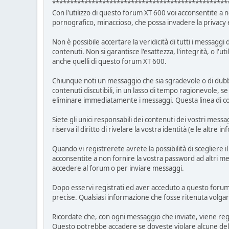
*************************************************
Con l'utilizzo di questo forum XT 600 voi acconsentite a n
pornografico, minaccioso, che possa invadere la privacy
Non è possibile accertare la veridicità di tutti i messag
contenuti. Non si garantisce l'esattezza, l'integrità, o l'
anche quelli di questo forum XT 600.
Chiunque noti un messaggio che sia sgradevole o di dubbio
contenuti discutibili, in un lasso di tempo ragionevole, 
eliminare immediatamente i messaggi. Questa linea di cond
Siete gli unici responsabili dei contenuti dei vostri mess
riserva il diritto di rivelare la vostra identità (e le altr
Quando vi registrerete avrete la possibilità di scegliere 
acconsentite a non fornire la vostra password ad altri me
accedere al forum o per inviare messaggi.
Dopo esservi registrati ed aver acceduto a questo forum, 
precise. Qualsiasi informazione che fosse ritenuta volga
Ricordate che, con ogni messaggio che inviate, viene regis
Questo potrebbe accadere se doveste violare alcune dell