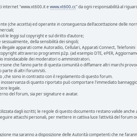
iti internet "www.xt600.it e
www.xt600.cc
" da ogni responsabilità al rigua
tente (che accetta) ed operante in conseguenza dell'accettazione delle n
erciali;
li le leggi sul copyright e sul diritto d'autore;
e sessualmente, della sensibilità dei singoli;
a illegale apparati come Autoradio, Cellulari, Apparati Connect, Telefonini
da copyright attraverso programmi p2p. (ad esempio DTE, ePER, Aggiornam
o insindacabile dei moderatori o amministratori.
 persone che fanno parte di questa comunità o diffamare altri marchi provoc
parte di altri forum/siti.
ito ,che sono in contrasto con il regolamento di questo forum.
ta inosservanza di quanto riportato può comportare l'immediato bannaggio 
ttere legale.
erno del forum, sia per signature e avatar.
lizzata dagli iscritti; le regole di questo documento restano valide anche 
guire attacchi personali, per mettere in cattiva luce l'attività del forum o
razione ma saranno a disposizione delle Autorità competenti che ne faranno 