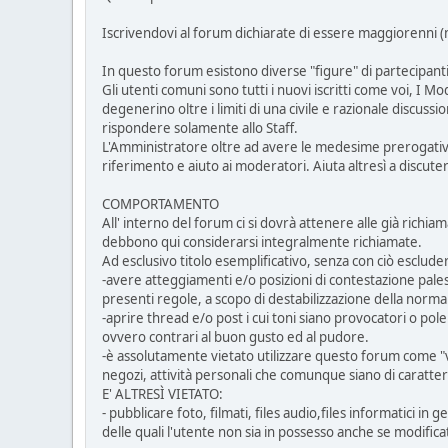
Iscrivendovi al forum dichiarate di essere maggiorenni (ma
In questo forum esistono diverse "figure" di partecipant
Gli utenti comuni sono tutti i nuovi iscritti come voi, I 
degenerino oltre i limiti di una civile e razionale discus
rispondere solamente allo Staff.
L'Amministratore oltre ad avere le medesime prerogative 
riferimento e aiuto ai moderatori. Aiuta altresì a discu
COMPORTAMENTO
All' interno del forum ci si dovrà attenere alle già richia
debbono qui considerarsi integralmente richiamate.
Ad esclusivo titolo esemplificativo, senza con ciò esclud
-avere atteggiamenti e/o posizioni di contestazione palese
presenti regole, a scopo di destabilizzazione della norma
-aprire thread e/o post i cui toni siano provocatori o pole
ovvero contrari al buon gusto ed al pudore.
-è assolutamente vietato utilizzare questo forum come "ve
negozi, attività personali che comunque siano di caratte
E' ALTRESÌ VIETATO:
- pubblicare foto, filmati, files audio,files informatici in
delle quali l'utente non sia in possesso anche se modific