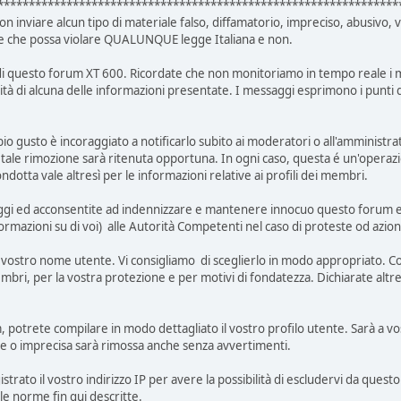
****************************************************************
on inviare alcun tipo di materiale falso, diffamatorio, impreciso, abusivo,
 e che possa violare QUALUNQUE legge Italiana e non.
gi di questo forum XT 600. Ricordate che non monitoriamo in tempo reale i m
utilità di alcuna delle informazioni presentate. I messaggi esprimono i punt
 gusto è incoraggiato a notificarlo subito ai moderatori o all'amministrat
se tale rimozione sarà ritenuta opportuna. In ogni caso, questa é un'oper
otta vale altresì per le informazioni relative ai profili dei membri.
aggi ed acconsentite ad indennizzare e mantenere innocuo questo forum e tut
e informazioni su di voi) alle Autorità Competenti nel caso di proteste od azio
il vostro nome utente. Vi consigliamo di sceglierlo in modo appropriato. Con
mbri, per la vostra protezione e per motivi di fondatezza. Dichiarate altres
potrete compilare in modo dettagliato il vostro profilo utente. Sarà a vos
re o imprecisa sarà rimossa anche senza avvertimenti.
trato il vostro indirizzo IP per avere la possibilità di escludervi da questo
e norme fin qui descritte.