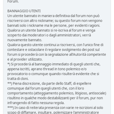
Forum.
BANNAGGIO UTENTI
Un utente bannato in maniera definitiva dal forum non può
riscriversi con altro nickname; su questo forum non vengono
bannati solo i nickname ma le persone, per evidenti ragioni.
Qualora un utente bannato si re-iscriva al forum e venga
scoperto dai moderatori o dagli amministratori, verrà
nuovamente bannato.
Qualora questo utente continui a riscriversi, con l'unico fine di
contestare e ostacolare il regolare svolgimento dei post sul
forum si procederà con la segnalazione all'Autorità competente
e al provider utilizzato.
*) Si procederà al bannaggio immediato di quegli utenti che,
appena iscritti, aprano thread in tono polemico e/o
provocatorio o comunque quando risulterà evidente che si
tratta di cloni.
**) Piena discrezione, da parte dello Staff, di espellere
comunque dal forum quegli utenti che, con il loro
comportamento (atteggiamento polemico, litigioso, antisociale)
risultino in qualche modo destabilizzanti per il forum, pur non
infrangendo di fatto nessuna regola.
***) In caso di reiterata presenza con varie re-iscrizioni al solo
scopo di diffamare, insultare, polemizzare l'amministratore