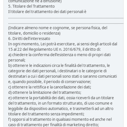
comunicazione né a diffusione)
5. Titolare del Trattamento
Il titolare del trattamento dei dati personali è
......................................................................................................
........................................................................................................
(Indicare almeno nome e cognome, se persona fisica, del
titolare, domicilio o residenza)
6. Diritti dell'interessato
In ogni momento, Lei potrà esercitare, ai sensi degli articoli dal
15 al 22 del Regolamento UE n. 2016/679, il diritto di:
a) chiedere la conferma dell'esistenza o meno di propri dati
personali;
b) ottenere le indicazioni circa le finalità del trattamento, le
categorie dei dati personali, i destinatari o le categorie di
destinatari a cui i dati personali sono stati o saranno comunicati
e, quando possibile, il periodo di conservazione;
c) ottenere la rettifica e la cancellazione dei dati;
d) ottenere la limitazione del trattamento;
e) ottenere la portabilità dei dati, ossia riceverli da un titolare
del trattamento, in un formato strutturato, di uso comune e
leggibile da dispositivo automatico, e trasmetterli ad un altro
titolare del trattamento senza impedimenti;
f) opporsi al trattamento in qualsiasi momento ed anche nel
caso di trattamento per finalità di marketing diretto;