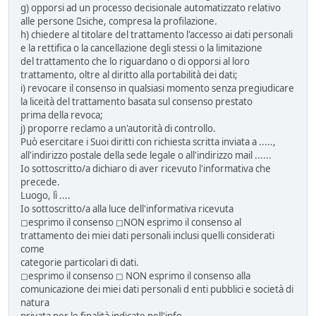
g) opporsi ad un processo decisionale automatizzato relativo
alle persone siche, compresa la profilazione.
h) chiedere al titolare del trattamento l'accesso ai dati personali
e la rettifica o la cancellazione degli stessi o la limitazione
del trattamento che lo riguardano o di opporsi al loro
trattamento, oltre al diritto alla portabilità dei dati;
i) revocare il consenso in qualsiasi momento senza pregiudicare
la liceità del trattamento basata sul consenso prestato
prima della revoca;
j) proporre reclamo a un'autorità di controllo.
Può esercitare i Suoi diritti con richiesta scritta inviata a .....,
all'indirizzo postale della sede legale o all'indirizzo mail ......
Io sottoscritto/a dichiaro di aver ricevuto l'informativa che
precede.
Luogo, lì ....
Io sottoscritto/a alla luce dell'informativa ricevuta
◻esprimo il consenso ◻NON esprimo il consenso al
trattamento dei miei dati personali inclusi quelli considerati
come
categorie particolari di dati.
◻esprimo il consenso ◻ NON esprimo il consenso alla
comunicazione dei miei dati personali d enti pubblici e società di
natura
privata per le finalità indicate nell'info