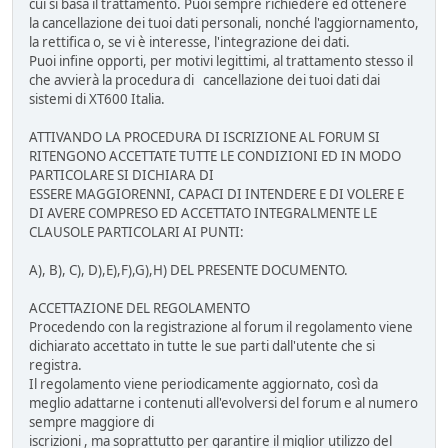
cui si basa il trattamento. Puoi sempre richiedere ed ottenere
la cancellazione dei tuoi dati personali, nonché l'aggiornamento,
la rettifica o, se vi è interesse, l'integrazione dei dati.
Puoi infine opporti, per motivi legittimi, al trattamento stesso il
che avvierà la procedura di cancellazione dei tuoi dati dai
sistemi di XT600 Italia.
ATTIVANDO LA PROCEDURA DI ISCRIZIONE AL FORUM SI
RITENGONO ACCETTATE TUTTE LE CONDIZIONI ED IN MODO
PARTICOLARE SI DICHIARA DI
ESSERE MAGGIORENNI, CAPACI DI INTENDERE E DI VOLERE E
DI AVERE COMPRESO ED ACCETTATO INTEGRALMENTE LE
CLAUSOLE PARTICOLARI AI PUNTI:
A), B), C), D),E),F),G),H) DEL PRESENTE DOCUMENTO.
ACCETTAZIONE DEL REGOLAMENTO
Procedendo con la registrazione al forum il regolamento viene
dichiarato accettato in tutte le sue parti dall'utente che si
registra.
Il regolamento viene periodicamente aggiornato, così da
meglio adattarne i contenuti all'evolversi del forum e al numero
sempre maggiore di
iscrizioni , ma soprattutto per garantire il miglior utilizzo del