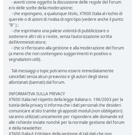
- aventi come oggetto la discussione delle regole del Forum
e/o delle scelte della moderazione;
- che espongano, a qualunque titolo, XT600 Italia al rischio di
querele o di azioni di rivalsa di ogni tipo (vedere anche il punto
"B" ) ;
- che esprimano una palese volontà di pubblicizzare o
sostenere altri siti o riviste, senza l'autorizzazione scritta
dell'Amministratore;
- che si riferiscano alla gestione e alla moderazione del forum
(a meno che non contengano suggerimenti in positivo o
segnalazioni utili).
Tali messaggi o topic potranno essere immediatamente
cancellati senza alcun preavviso e gli autori degli stessi
allontanati (bannati) dal forum.
INFORMATIVA SULLA PRIVACY
XT600 Italia nel rispetto della legge italiana n. 196/2003 per la
tutela della privacy ti informa che i dati personali che desideri
comunicare al sito tramite gli appositi moduli (non obbligatori)
saranno utilizzati unicamente per rispondere alle domande ed
alle richieste inviate nonché per la normale gestione del forum
e della newsletter.
XT600 Italia è il titolare della gestione di tali dati che non