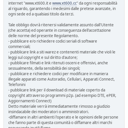
internet "www.xt600.it e
www.xt600.cc
" da ogni responsabilità
al riguardo, garantendo i medesimi dalle pretese avanzate, in
ogni sede ed a qualsiasi titolo da terzi.
Tale obbligo dovrà ritenersi validamente assunto dall'Utente
(che accetta) ed operante in conseguenza dell'accettazione
delle norme del presente Regolamento.
- pubblicare e/o richiedere codici seriali di software
commerciali;
- pubblicare link a siti warez e contenenti materiale che violi le
leggi sul copyright e sul diritto d'autore;
- pubblicare filmati e link ritenuti osceni e offensivi, anche
sessualmente, della sensibilità dei singoli;
- pubblicare e richiedere codici per modificare in maniera
illegale apparati come Autoradio, Cellulari, Apparati Connect,
Telefonini
- pubblicare link per il download di materiale coperto da
copyright attraverso programmi p2p. (ad esempio DTE, ePER,
Aggiornamenti Connect)
Detto materiale verrà immediatamente rimosso a giudizio
insindacabile dei moderatori o amministratori.
-diffamare in altri ambienti l'operato e le opinioni delle persone
che fanno parte di questa comunità o diffamare altri marchi
provocando inutili flame.