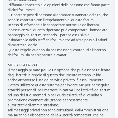
-diffamare l'operato e le opinioni delle persone che fanno parte
di altri forum/siti.
-il riportare post di persone allontanate o Bannate dal sito ,che
sono in contrasto con il regolamento di questo forum.
In caso di infrazione alle sopracitate norme La deliberata
inosservanza di quanto riportato può comportare l'immediato
bannaggio dal forum, secondo il parere esclusivo e
insindacabile dello staff del forum oltre ad altre possibili azioni
di carattere legale.
Queste regole valgono sia per messaggi contenuti all'interno
del forum, sia per signature e avatar.
MESSAGGI PRIVATI
Il messaggio privato [MP] è un'opzione che può essere utilizzata
dagli iscritti; le regole di questo documento restano valide
anche attraverso l'uso del servizio privato, è assolutamente
vietato utilizzare questo sistema per inviare MP per perseguire
attacchi personali, per mettere in cattiva luce l'attività del forum
od uno dei suoi membri, o per qualsiasi attività di vendita o
promozione commerciale (tranne espressamente
autorizzati dall'amministrazione).
Tali messaggi privati non sono consultabili dall'Amministrazione
ma saranno a disposizione delle Autorità competenti che ne