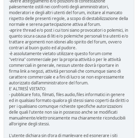
-avere atteggiamenti e/o posizioni di contestazione
palesemente ostili nei confronti degli amministratori,
moderatori e degli altri utenti del forum, incitare al mancato
rispetto delle presenti regole, a scopo di destabilizzazione della
normale e serena partecipazione attiva al forum.
-aprire thread e/o post i cui toni siano provocatori o polemici, in
quanto sicura causa di liti e/o polemiche personali tra utenti e/o
trattare argomenti non idonei allo spirito del forum, ovvero
contrari al buon gusto ed al pudore.
-è assolutamente vietato utilizzare questo forum come
"vetrina" commerciale per la propria attività o per le attività
commerciali in generale, nessun utente dovrà riportare in
firma link a negozi, attività personali che comunque siano di
carattere commerciale e a fini di lucro se non espressamente
autorizzato dall'amministratore del forum.
E' ALTRESÌ VIETATO:
- pubblicare foto, filmati, files audio,files informatici in genere
ed in qualsiasi formato qualora gli stessi siano coperti da diritti o
per i qualisiano comunque richieste specifiche autorizzazioni
delle quali l'utente non sia in possesso anche se modificati
manualmente/elettronicamente ma chiaramente riconducibili
all'origine degli stessi.
L'utente dichiara sin d'ora di manlevare ed esonerare i siti