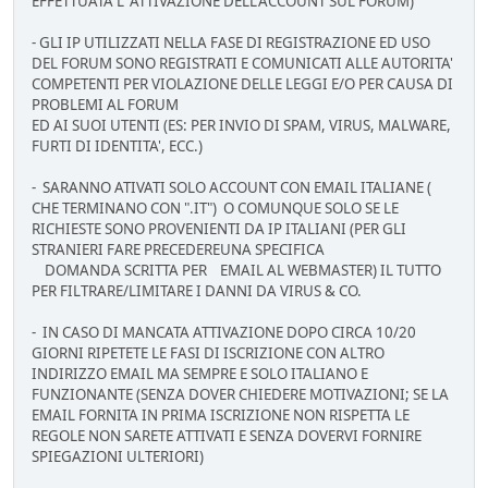
EFFETTUATA L' ATTIVAZIONE DELL'ACCOUNT SUL FORUM)
- GLI IP UTILIZZATI NELLA FASE DI REGISTRAZIONE ED USO
DEL FORUM SONO REGISTRATI E COMUNICATI ALLE AUTORITA'
COMPETENTI PER VIOLAZIONE DELLE LEGGI E/O PER CAUSA DI
PROBLEMI AL FORUM
ED AI SUOI UTENTI (ES: PER INVIO DI SPAM, VIRUS, MALWARE,
FURTI DI IDENTITA', ECC.)
- SARANNO ATIVATI SOLO ACCOUNT CON EMAIL ITALIANE (
CHE TERMINANO CON ".IT") O COMUNQUE SOLO SE LE
RICHIESTE SONO PROVENIENTI DA IP ITALIANI (PER GLI
STRANIERI FARE PRECEDEREUNA SPECIFICA
DOMANDA SCRITTA PER EMAIL AL WEBMASTER) IL TUTTO
PER FILTRARE/LIMITARE I DANNI DA VIRUS & CO.
- IN CASO DI MANCATA ATTIVAZIONE DOPO CIRCA 10/20
GIORNI RIPETETE LE FASI DI ISCRIZIONE CON ALTRO
INDIRIZZO EMAIL MA SEMPRE E SOLO ITALIANO E
FUNZIONANTE (SENZA DOVER CHIEDERE MOTIVAZIONI; SE LA
EMAIL FORNITA IN PRIMA ISCRIZIONE NON RISPETTA LE
REGOLE NON SARETE ATTIVATI E SENZA DOVERVI FORNIRE
SPIEGAZIONI ULTERIORI)