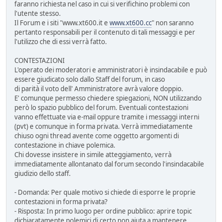
faranno richiesta nel caso in cui si verifichino problemi con
l'utente stesso.
Il Forum e i siti "www.xt600.it e
www.xt600.cc
" non saranno
pertanto responsabili per il contenuto di tali messaggi e per
l'utilizzo che di essi verrà fatto.
CONTESTAZIONI
L'operato dei moderatori e amministratori è insindacabile e può
essere giudicato solo dallo Staff del forum, in caso
di parità il voto dell' Amministratore avrà valore doppio.
E' comunque permesso chiedere spiegazioni, NON utilizzando
però lo spazio pubblico del forum. Eventuali contestazioni
vanno effettuate via e-mail oppure tramite i messaggi interni
(pvt) e comunque in forma privata. Verrà immediatamente
chiuso ogni thread avente come oggetto argomenti di
contestazione in chiave polemica.
Chi dovesse insistere in simile atteggiamento, verrà
immediatamente allontanato dal forum secondo l'insindacabile
giudizio dello staff.
- Domanda: Per quale motivo si chiede di esporre le proprie
contestazioni in forma privata?
- Risposta: In primo luogo per ordine pubblico: aprire topic
dichiaratamente polemici di certo non aiuta a mantenere