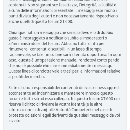
contenuti. Non si garantisce l'esattezza, l'integrità, o l'utilità di
alcuna delle informazioni presentate. I messaggi esprimono i
punti di vista degli autori e non necessariamente rispecchiano
anche quelli di questo forum XT 600.
Chiunque noti un messaggio che sia sgradevole o di dubbio
gusto è incoraggiato a notificarlo subito ai moderatori o
all'amministratore del forum. Abbiamo tutti i diritti per
rimuovere i contenuti discutibili, in un lasso di tempo
ragionevole, se tale rimozione sarà ritenuta opportuna. In ogni
caso, questa é un'operazione manuale, rendetevi conto perciò
che non è possibile eliminare immediatamente i messaggi.
Questa linea di condotta vale altresì per le informazioni relative
ai profili dei membri.
Siete gli unici responsabili dei contenuti dei vostri messaggi ed
acconsentite ad indennizzare e mantenere innocuo questo
forum e tutti i siti ad esso collegati. In questo forum XT 600 ci si
riserva il diritto di rivelare la vostra identità (e le altre
informazioni su di voi) alle Autorità Competenti nel caso di
proteste od azioni legali derivanti da qualsiasi messaggio da voi
inviato.