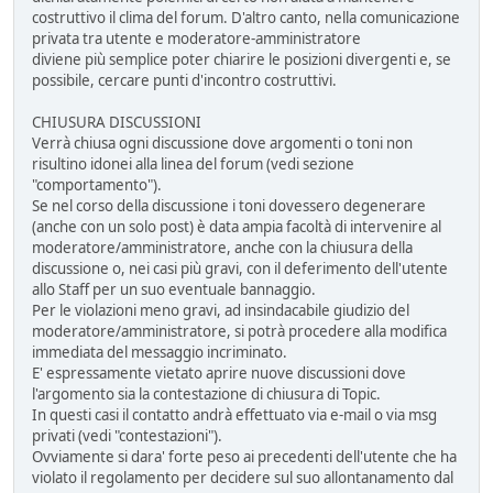
costruttivo il clima del forum. D'altro canto, nella comunicazione
privata tra utente e moderatore-amministratore
diviene più semplice poter chiarire le posizioni divergenti e, se
possibile, cercare punti d'incontro costruttivi.
CHIUSURA DISCUSSIONI
Verrà chiusa ogni discussione dove argomenti o toni non
risultino idonei alla linea del forum (vedi sezione
"comportamento").
Se nel corso della discussione i toni dovessero degenerare
(anche con un solo post) è data ampia facoltà di intervenire al
moderatore/amministratore, anche con la chiusura della
discussione o, nei casi più gravi, con il deferimento dell'utente
allo Staff per un suo eventuale bannaggio.
Per le violazioni meno gravi, ad insindacabile giudizio del
moderatore/amministratore, si potrà procedere alla modifica
immediata del messaggio incriminato.
E' espressamente vietato aprire nuove discussioni dove
l'argomento sia la contestazione di chiusura di Topic.
In questi casi il contatto andrà effettuato via e-mail o via msg
privati (vedi "contestazioni").
Ovviamente si dara' forte peso ai precedenti dell'utente che ha
violato il regolamento per decidere sul suo allontanamento dal