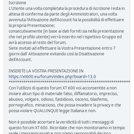
Iscrizione
L'Utente una volta completata la procedura di iscrizione resta in
attesa di conferma da parte degli Amministratori, una volta
avvenuta l'Attivazione dell'Account ha la possibilità di effettuare
la propria Presentazione;
consecutivamente [in base ai dati forniti sia nella presentazione
che nel profilo utente] verrà inserito nel rispettivo Gruppo ed
avrà accesso al resto del forum.
Siete invitati ad effettuare la Vostra Presentazione entro 7
giorni dall' Attivazione evitando così la Disattivazione
dell'Account.
INSERITE LA VOSTRA PRESENTAZIONE IN
https://xt600.eu/forum/index.php?board=13.0
***********************************************************
Con l'utilizzo di questo forum XT 600 voi acconsentite a non
inviare alcun tipo di materiale falso, diffamatorio, impreciso,
abusivo, volgare, odioso, fastidioso, osceno, blasfemo,
pornografico, minaccioso, che possa invadere la privacy e che
possa violare QUALUNQUE legge Italiana e non.
Non è possibile accertare la veridicità di tutti i messaggi di
questo forum XT 600. Ricordate che non monitoriamo in tempo
reale i messaggi inviati e non siamo responsabili dei loro