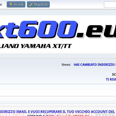
eu
.
Accedi
Registrati
News:
HAI CAMBIATO INDIRIZZO 
SC
TI RI
UTI NEL
NDIRIZZO EMAIL E VUOI RECUPERARE IL TUO VECCHIO ACCOUNT DE
VECCHIO
ATTENZIONE!!!
FORUM DI
WWW