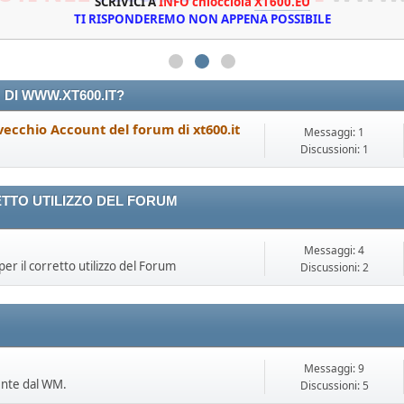
TTE RESETTATE!!!
SCRIVICI A
PROCEDERE CON IL RECUPERO INDICANDO LA MA
INFO chiocciola
XT600.EU
TI RISPONDEREMO NON APPENA POSSIBILE
I WWW.XT600.IT?
 vecchio Account del forum di xt600.it
Messaggi: 1
Discussioni: 1
ETTO UTILIZZO DEL FORUM
Messaggi: 4
er il corretto utilizzo del Forum
Discussioni: 2
Messaggi: 9
ente dal WM.
Discussioni: 5