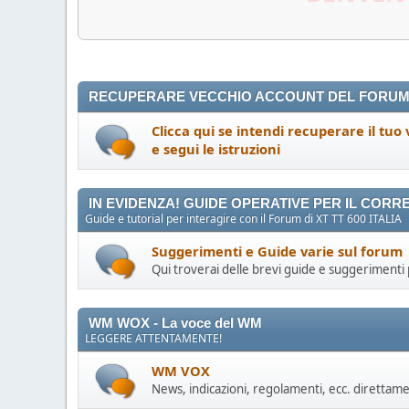
LE PASSWORD SONO STATE TU
RECUPERARE VECCHIO ACCOUNT DEL FORUM D
Clicca qui se intendi recuperare il tuo
e segui le istruzioni
IN EVIDENZA! GUIDE OPERATIVE PER IL CORR
Guide e tutorial per interagire con il Forum di XT TT 600 ITALIA
Suggerimenti e Guide varie sul forum
Qui troverai delle brevi guide e suggerimenti p
WM WOX - La voce del WM
LEGGERE ATTENTAMENTE!
WM VOX
News, indicazioni, regolamenti, ecc. direttam