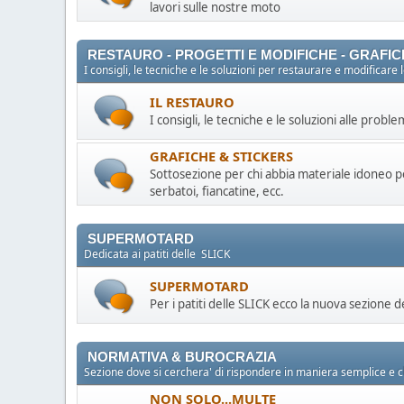
lavori sulle nostre moto
RESTAURO - PROGETTI E MODIFICHE - GRAFIC
I consigli, le tecniche e le soluzioni per restaurare e modificare
IL RESTAURO
I consigli, le tecniche e le soluzioni alle prob
GRAFICHE & STICKERS
Sottosezione per chi abbia materiale idoneo per
serbatoi, fiancatine, ecc.
SUPERMOTARD
Dedicata ai patiti delle SLICK
SUPERMOTARD
Per i patiti delle SLICK ecco la nuova sezione d
NORMATIVA & BUROCRAZIA
Sezione dove si cerchera' di rispondere in maniera semplice e ch
NON SOLO...MULTE