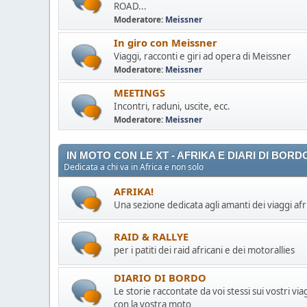
ROAD...
Moderatore:
Meissner
In giro con Meissner
Viaggi, racconti e giri ad opera di Meissner
Moderatore:
Meissner
MEETINGS
Incontri, raduni, uscite, ecc.
Moderatore:
Meissner
IN MOTO CON LE XT - AFRIKA E DIARI DI BORD
Dedicata a chi va in Africa e non solo
AFRIKA!
Una sezione dedicata agli amanti dei viaggi afr
RAID & RALLYE
per i patiti dei raid africani e dei motorallies
DIARIO DI BORDO
Le storie raccontate da voi stessi sui vostri via
con la vostra moto