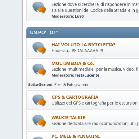
Sezione dove si cerchera' di rispondere in ma
sia alle questioni del Codice della Strada e in g
Moderatore:
Lu90
UN PO' "OT"
HAI VOLUTO LA BICICLETTA?
E adesso...PEDALAAAAA!!!!
MULTIMEDIA & Co.
Sezione "multimediale" per la musica, video, fi
Moderatore:
TestaLucente
Sotto-Sezioni
Pixel & Fotogrammi
GPS & CARTOGRAFIA
Utilizzo del GPS e cartografia per le escursion
WALKIE-TALKIE
Sezione dedicata alle radiocomunicazioni utili 
PC, MELE & PINGUINI