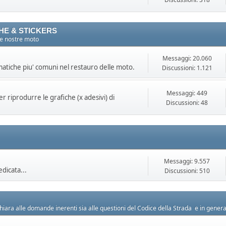
HE & STICKERS
 le nostre moto
Messaggi: 20.060
lematiche piu' comuni nel restauro delle moto.
Discussioni: 1.121
Messaggi: 449
 riprodurre le grafiche (x adesivi) di
Discussioni: 48
Messaggi: 9.557
edicata...
Discussioni: 510
iara alle domande inerenti sia alle questioni del Codice della Strada e in general