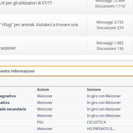
Messaggi: 12.906
 per gli utilizzatori di XT/TT
Discussioni: 1.110
Messaggi: 3.732
rifugi" per animali. Aiutateci a trovare una
Discussioni: 274
Messaggi: 1.862
 sezione!
Discussioni: 130
entro Informazioni
Autore
Sezione
pegnativo
Meissner
In giro con Meissner
nativo
Meissner
In giro con Meissner
rade secondarie
Meissner
In giro con Meissner
Meissner
In giro con Meissner
Filzi
CICLISTICA
Meissner
HO PROVATO IL...