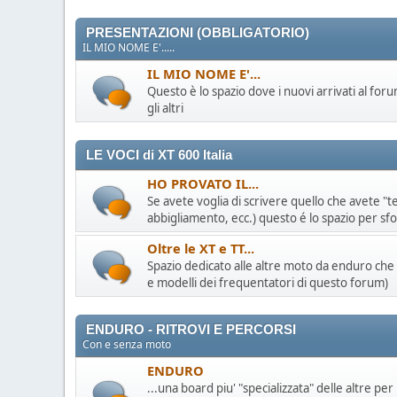
PRESENTAZIONI (OBBLIGATORIO)
IL MIO NOME E'.....
IL MIO NOME E'...
Questo è lo spazio dove i nuovi arrivati al fo
gli altri
LE VOCI di XT 600 Italia
HO PROVATO IL...
Se avete voglia di scrivere quello che avete "
abbigliamento, ecc.) questo é lo spazio per sfo
Oltre le XT e TT...
Spazio dedicato alle altre moto da enduro che
e modelli dei frequentatori di questo forum)
ENDURO - RITROVI E PERCORSI
Con e senza moto
ENDURO
...una board piu' "specializzata" delle altre per