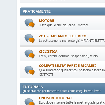
PRATICAMENTE
MOTORE
Tutto quello che riguarda il motore
ZOT! - IMPIANTO ELETTRICO
La sottosezione inerente gli IMPIANTI ELETTRI
CICLISTICA
Freni, cerchi, gomme, sospensioni, telaio
COMPATIBILITA' PARTI E RICAMBI
Qua si indicano quali articoli possono essere in
XT/TT/XTZ
TUTORIALS
guide pratiche per mostrare a tutti come eseguire vari lavori
I NOSTRI TUTORIAL
Ecco dove inserire tutte le nostre guide prati