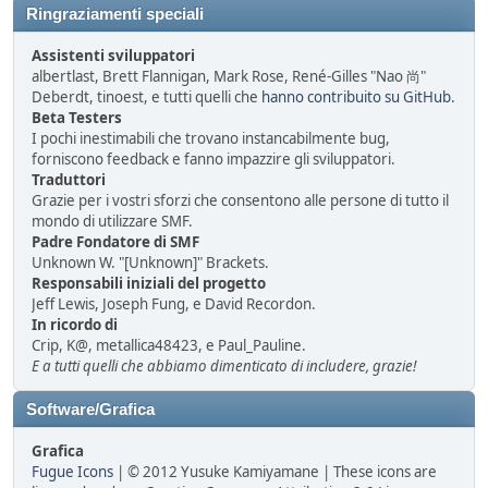
Ringraziamenti speciali
Assistenti sviluppatori
albertlast, Brett Flannigan, Mark Rose, René-Gilles "Nao 尚"
Deberdt, tinoest, e tutti quelli che
hanno contribuito su GitHub
.
Beta Testers
I pochi inestimabili che trovano instancabilmente bug,
forniscono feedback e fanno impazzire gli sviluppatori.
Traduttori
Grazie per i vostri sforzi che consentono alle persone di tutto il
mondo di utilizzare SMF.
Padre Fondatore di SMF
Unknown W. "[Unknown]" Brackets.
Responsabili iniziali del progetto
Jeff Lewis, Joseph Fung, e David Recordon.
In ricordo di
Crip, K@, metallica48423, e Paul_Pauline.
E a tutti quelli che abbiamo dimenticato di includere, grazie!
Software/Grafica
Grafica
Fugue Icons
| © 2012 Yusuke Kamiyamane | These icons are