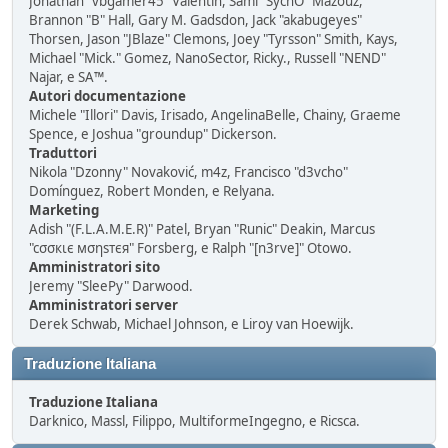
Jonathan "vbgamer45" Valentin, Sami "SychO" Mazouz,
Brannon "B" Hall, Gary M. Gadsdon, Jack "akabugeyes"
Thorsen, Jason "JBlaze" Clemons, Joey "Tyrsson" Smith, Kays,
Michael "Mick." Gomez, NanoSector, Ricky., Russell "NEND"
Najar, e SA™.
Autori documentazione
Michele "Illori" Davis, Irisado, AngelinaBelle, Chainy, Graeme
Spence, e Joshua "groundup" Dickerson.
Traduttori
Nikola "Dzonny" Novaković, m4z, Francisco "d3vcho"
Domínguez, Robert Monden, e Relyana.
Marketing
Adish "(F.L.A.M.E.R)" Patel, Bryan "Runic" Deakin, Marcus
"cσσкιє мσηѕтєя" Forsberg, e Ralph "[n3rve]" Otowo.
Amministratori sito
Jeremy "SleePy" Darwood.
Amministratori server
Derek Schwab, Michael Johnson, e Liroy van Hoewijk.
Traduzione Italiana
Traduzione Italiana
Darknico, Massl, Filippo, MultiformeIngegno, e Ricsca.