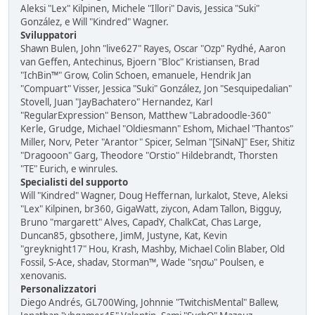
Aleksi "Lex" Kilpinen, Michele "Illori" Davis, Jessica "Suki"
González, e Will "Kindred" Wagner.
Sviluppatori
Shawn Bulen, John "live627" Rayes, Oscar "Ozp" Rydhé, Aaron
van Geffen, Antechinus, Bjoern "Bloc" Kristiansen, Brad
"IchBin™" Grow, Colin Schoen, emanuele, Hendrik Jan
"Compuart" Visser, Jessica "Suki" González, Jon "Sesquipedalian"
Stovell, Juan "JayBachatero" Hernandez, Karl
"RegularExpression" Benson, Matthew "Labradoodle-360"
Kerle, Grudge, Michael "Oldiesmann" Eshom, Michael "Thantos"
Miller, Norv, Peter "Arantor" Spicer, Selman "[SiNaN]" Eser, Shitiz
"Dragooon" Garg, Theodore "Orstio" Hildebrandt, Thorsten
"TE" Eurich, e winrules.
Specialisti del supporto
Will "Kindred" Wagner, Doug Heffernan, lurkalot, Steve, Aleksi
"Lex" Kilpinen, br360, GigaWatt, ziycon, Adam Tallon, Bigguy,
Bruno "margarett" Alves, CapadY, ChalkCat, Chas Large,
Duncan85, gbsothere, JimM, Justyne, Kat, Kevin
"greyknight17" Hou, Krash, Mashby, Michael Colin Blaber, Old
Fossil, S-Ace, shadav, Storman™, Wade "sησω" Poulsen, e
xenovanis.
Personalizzatori
Diego Andrés, GL700Wing, Johnnie "TwitchisMental" Ballew,