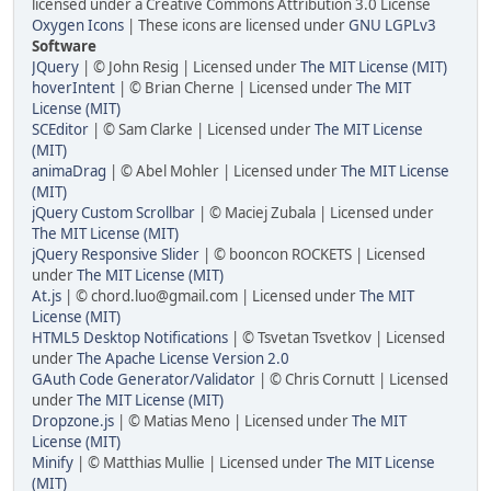
licensed under a Creative Commons Attribution 3.0 License
Oxygen Icons
| These icons are licensed under
GNU LGPLv3
Software
JQuery
| © John Resig | Licensed under
The MIT License (MIT)
hoverIntent
| © Brian Cherne | Licensed under
The MIT
License (MIT)
SCEditor
| © Sam Clarke | Licensed under
The MIT License
(MIT)
animaDrag
| © Abel Mohler | Licensed under
The MIT License
(MIT)
jQuery Custom Scrollbar
| © Maciej Zubala | Licensed under
The MIT License (MIT)
jQuery Responsive Slider
| © booncon ROCKETS | Licensed
under
The MIT License (MIT)
At.js
| © chord.luo@gmail.com | Licensed under
The MIT
License (MIT)
HTML5 Desktop Notifications
| © Tsvetan Tsvetkov | Licensed
under
The Apache License Version 2.0
GAuth Code Generator/Validator
| © Chris Cornutt | Licensed
under
The MIT License (MIT)
Dropzone.js
| © Matias Meno | Licensed under
The MIT
License (MIT)
Minify
| © Matthias Mullie | Licensed under
The MIT License
(MIT)