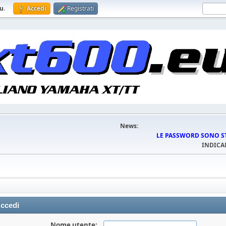
eu
.
Accedi
Registrati
News:
LE PASSWORD SONO STA
INDICA
ccedi
Nome utente: