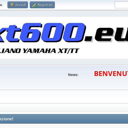
eu
.
Accedi
Registrati
BENVENU
News:
nzione!