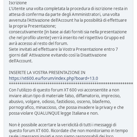
Iscrizione
L'Utente una volta completata la procedura di iscrizione resta in
attesa di conferma da parte degli Amministratori, una volta
avvenuta l'Attivazione dell'Account ha la possibilità di effettuare
la propria Presentazione;
consecutivamente [in base ai dati forniti sia nella presentazione
che nel profilo utente] verrà inserito nel rispettivo Gruppo ed
avrà accesso al resto del forum.
Siete invitati ad effettuare la Vostra Presentazione entro 7
giorni dall' Attivazione evitando così la Disattivazione
dell'Account.
INSERITE LA VOSTRA PRESENTAZIONE IN
https://xt600.eu/forum/index.php?board=13.0
***********************************************************
Con l'utilizzo di questo forum XT 600 voi acconsentite a non
inviare alcun tipo di materiale falso, diffamatorio, impreciso,
abusivo, volgare, odioso, fastidioso, osceno, blasfemo,
pornografico, minaccioso, che possa invadere la privacy e che
possa violare QUALUNQUE legge Italiana e non.
Non è possibile accertare la veridicità di tutti i messaggi di
questo forum XT 600. Ricordate che non monitoriamo in tempo
reale i messaggi inviati e non siamo responsabili dei loro