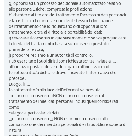
g) opporsi ad un processo decisionale automatizzato relativo
alle persone siche, compresa la profilazione.
h) chiedere al titolare del trattamento l'accesso ai dati personali
e la rettifica o la cancellazione degli stessi o la limitazione
del trattamento che lo riguardano o di opporsi al loro
trattamento, oltre al diritto alla portabilità dei dati;
i) revocare il consenso in qualsiasi momento senza pregiudicare
la liceità del trattamento basata sul consenso prestato
prima della revoca;
j) proporre reclamo a un'autorità di controllo.
Può esercitare i Suoi diritti con richiesta scritta inviata a .....,
all'indirizzo postale della sede legale o all'indirizzo mail ......
Io sottoscritto/a dichiaro di aver ricevuto l'informativa che
precede.
Luogo, lì ....
Io sottoscritto/a alla luce dell'informativa ricevuta
◻esprimo il consenso ◻NON esprimo il consenso al
trattamento dei miei dati personali inclusi quelli considerati
come
categorie particolari di dati.
◻esprimo il consenso ◻ NON esprimo il consenso alla
comunicazione dei miei dati personali d enti pubblici e società di
natura
privata per le finalità indicate nell'info