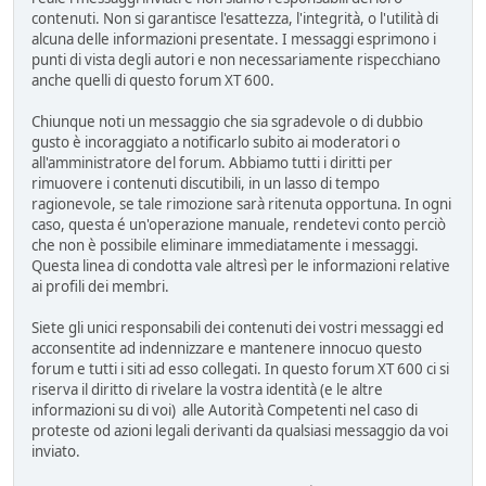
contenuti. Non si garantisce l'esattezza, l'integrità, o l'utilità di
alcuna delle informazioni presentate. I messaggi esprimono i
punti di vista degli autori e non necessariamente rispecchiano
anche quelli di questo forum XT 600.
Chiunque noti un messaggio che sia sgradevole o di dubbio
gusto è incoraggiato a notificarlo subito ai moderatori o
all'amministratore del forum. Abbiamo tutti i diritti per
rimuovere i contenuti discutibili, in un lasso di tempo
ragionevole, se tale rimozione sarà ritenuta opportuna. In ogni
caso, questa é un'operazione manuale, rendetevi conto perciò
che non è possibile eliminare immediatamente i messaggi.
Questa linea di condotta vale altresì per le informazioni relative
ai profili dei membri.
Siete gli unici responsabili dei contenuti dei vostri messaggi ed
acconsentite ad indennizzare e mantenere innocuo questo
forum e tutti i siti ad esso collegati. In questo forum XT 600 ci si
riserva il diritto di rivelare la vostra identità (e le altre
informazioni su di voi) alle Autorità Competenti nel caso di
proteste od azioni legali derivanti da qualsiasi messaggio da voi
inviato.