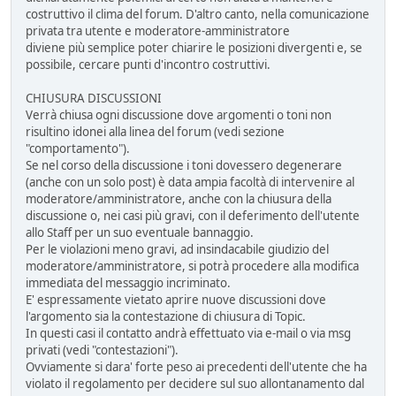
costruttivo il clima del forum. D'altro canto, nella comunicazione
privata tra utente e moderatore-amministratore
diviene più semplice poter chiarire le posizioni divergenti e, se
possibile, cercare punti d'incontro costruttivi.
CHIUSURA DISCUSSIONI
Verrà chiusa ogni discussione dove argomenti o toni non
risultino idonei alla linea del forum (vedi sezione
"comportamento").
Se nel corso della discussione i toni dovessero degenerare
(anche con un solo post) è data ampia facoltà di intervenire al
moderatore/amministratore, anche con la chiusura della
discussione o, nei casi più gravi, con il deferimento dell'utente
allo Staff per un suo eventuale bannaggio.
Per le violazioni meno gravi, ad insindacabile giudizio del
moderatore/amministratore, si potrà procedere alla modifica
immediata del messaggio incriminato.
E' espressamente vietato aprire nuove discussioni dove
l'argomento sia la contestazione di chiusura di Topic.
In questi casi il contatto andrà effettuato via e-mail o via msg
privati (vedi "contestazioni").
Ovviamente si dara' forte peso ai precedenti dell'utente che ha
violato il regolamento per decidere sul suo allontanamento dal