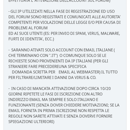
EFFETTUATA L' ATTIVAZIONE DELL'ACCOUNT SUL FORUM)
- GLI IP UTILIZZATI NELLA FASE DI REGISTRAZIONE ED USO
DEL FORUM SONO REGISTRATI E COMUNICATI ALLE AUTORITA'
COMPETENTI PER VIOLAZIONE DELLE LEGGI E/O PER CAUSA DI
PROBLEMI AL FORUM
ED AI SUOI UTENTI (ES: PER INVIO DI SPAM, VIRUS, MALWARE,
FURTI DI IDENTITA', ECC.)
- SARANNO ATIVATI SOLO ACCOUNT CON EMAIL ITALIANE (
CHE TERMINANO CON ".IT") O COMUNQUE SOLO SE LE
RICHIESTE SONO PROVENIENTI DA IP ITALIANI (PER GLI
STRANIERI FARE PRECEDEREUNA SPECIFICA
DOMANDA SCRITTA PER EMAIL AL WEBMASTER) IL TUTTO
PER FILTRARE/LIMITARE I DANNI DA VIRUS & CO.
- IN CASO DI MANCATA ATTIVAZIONE DOPO CIRCA 10/20
GIORNI RIPETETE LE FASI DI ISCRIZIONE CON ALTRO
INDIRIZZO EMAIL MA SEMPRE E SOLO ITALIANO E
FUNZIONANTE (SENZA DOVER CHIEDERE MOTIVAZIONI; SE LA
EMAIL FORNITA IN PRIMA ISCRIZIONE NON RISPETTA LE
REGOLE NON SARETE ATTIVATI E SENZA DOVERVI FORNIRE
SPIEGAZIONI ULTERIORI)