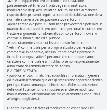
-avere atteggiamenti e/o posizioni di contestazione
palesemente ostili nei confronti degli amministratori,
moderatori e degli altri utenti del forum, incitare al mancato
rispetto delle presenti regole, a scopo di destabilizzazione della
normale e serena partecipazione attiva al forum.
-aprire thread e/o post i cui toni siano provocatori o polemici, in
quanto sicura causa di liti e/o polemiche personali tra utenti e/o
trattare argomenti non idonei allo spirito del forum, ovvero
contrari al buon gusto ed al pudore.
-è assolutamente vietato utilizzare questo forum come
"vetrina" commerciale per la propria attività o per le attività
commerciali in generale, nessun utente dovrà riportare in
firma link a negozi, attività personali che comunque siano di
carattere commerciale e a fini di lucro se non espressamente
autorizzato dall'amministratore del forum.
E' ALTRESÌ VIETATO:
- pubblicare foto, filmati, files audio,files informatici in genere
ed in qualsiasi formato qualora gli stessi siano coperti da diritti o
per i qualisiano comunque richieste specifiche autorizzazioni
delle quali l'utente non sia in possesso anche se modificati
manualmente/elettronicamente ma chiaramente riconducibili
all'origine degli stessi.
L'utente dichiara sin d'ora di manlevare ed esonerare i siti