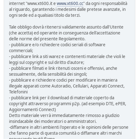
internet "www.xt600.it e
www.xt600.cc
" da ogni responsabilità
al riguardo, garantendo i medesimi dalle pretese avanzate, in
ogni sede ed a qualsiasi titolo da terzi.
Tale obbligo dovrà ritenersi validamente assunto dall'Utente
(che accetta) ed operante in conseguenza dell'accettazione
delle norme del presente Regolamento.
- pubblicare e/o richiedere codici seriali di software
commerciali;
- pubblicare link a siti warez e contenenti materiale che violi le
leggi sul copyright e sul diritto d'autore;
- pubblicare filmati e link ritenuti osceni e offensivi, anche
sessualmente, della sensibilità dei singoli;
- pubblicare e richiedere codici per modificare in maniera
illegale apparati come Autoradio, Cellulari, Apparati Connect,
Telefonini
- pubblicare link per il download di materiale coperto da
copyright attraverso programmi p2p. (ad esempio DTE, ePER,
Aggiornamenti Connect)
Detto materiale verrà immediatamente rimosso a giudizio
insindacabile dei moderatori o amministratori.
-diffamare in altri ambienti l'operato e le opinioni delle persone
che fanno parte di questa comunità o diffamare altri marchi
provocando inutili flame.