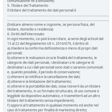
comunicazione né a diffusione)
5. Titolare del Trattamento
Il titolare del trattamento dei dati personali è
......................................................................................................
........................................................................................................
(Indicare almeno nome e cognome, se persona fisica, del
titolare, domicilio o residenza)
6. Diritti dell'interessato
In ogni momento, Lei potrà esercitare, ai sensi degli articoli dal
15 al 22 del Regolamento UE n. 2016/679, il diritto di:
a) chiedere la conferma dell'esistenza o meno di propri dati
personali;
b) ottenere le indicazioni circa le finalità del trattamento, le
categorie dei dati personali, i destinatari o le categorie di
destinatari a cui i dati personali sono stati o saranno comunicati
e, quando possibile, il periodo di conservazione;
c) ottenere la rettifica e la cancellazione dei dati;
d) ottenere la limitazione del trattamento;
e) ottenere la portabilità dei dati, ossia riceverli da un titolare
del trattamento, in un formato strutturato, di uso comune e
leggibile da dispositivo automatico, e trasmetterli ad un altro
titolare del trattamento senza impedimenti;
f) opporsi al trattamento in qualsiasi momento ed anche nel
caso di trattamento per finalità di marketing diretto;