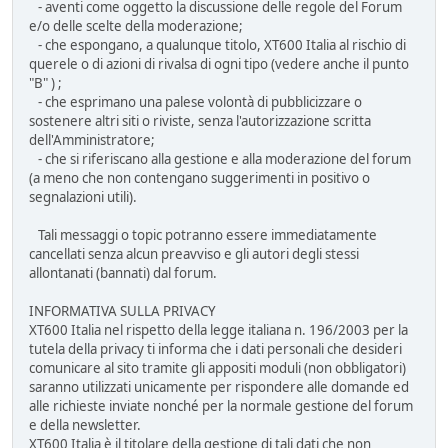
- aventi come oggetto la discussione delle regole del Forum
e/o delle scelte della moderazione;
- che espongano, a qualunque titolo, XT600 Italia al rischio di
querele o di azioni di rivalsa di ogni tipo (vedere anche il punto
"B" ) ;
- che esprimano una palese volontà di pubblicizzare o
sostenere altri siti o riviste, senza l'autorizzazione scritta
dell'Amministratore;
- che si riferiscano alla gestione e alla moderazione del forum
(a meno che non contengano suggerimenti in positivo o
segnalazioni utili).
Tali messaggi o topic potranno essere immediatamente
cancellati senza alcun preavviso e gli autori degli stessi
allontanati (bannati) dal forum.
INFORMATIVA SULLA PRIVACY
XT600 Italia nel rispetto della legge italiana n. 196/2003 per la
tutela della privacy ti informa che i dati personali che desideri
comunicare al sito tramite gli appositi moduli (non obbligatori)
saranno utilizzati unicamente per rispondere alle domande ed
alle richieste inviate nonché per la normale gestione del forum
e della newsletter.
XT600 Italia è il titolare della gestione di tali dati che non