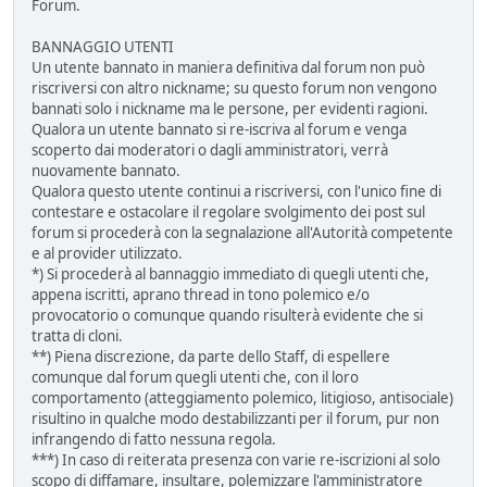
Forum.
BANNAGGIO UTENTI
Un utente bannato in maniera definitiva dal forum non può
riscriversi con altro nickname; su questo forum non vengono
bannati solo i nickname ma le persone, per evidenti ragioni.
Qualora un utente bannato si re-iscriva al forum e venga
scoperto dai moderatori o dagli amministratori, verrà
nuovamente bannato.
Qualora questo utente continui a riscriversi, con l'unico fine di
contestare e ostacolare il regolare svolgimento dei post sul
forum si procederà con la segnalazione all'Autorità competente
e al provider utilizzato.
*) Si procederà al bannaggio immediato di quegli utenti che,
appena iscritti, aprano thread in tono polemico e/o
provocatorio o comunque quando risulterà evidente che si
tratta di cloni.
**) Piena discrezione, da parte dello Staff, di espellere
comunque dal forum quegli utenti che, con il loro
comportamento (atteggiamento polemico, litigioso, antisociale)
risultino in qualche modo destabilizzanti per il forum, pur non
infrangendo di fatto nessuna regola.
***) In caso di reiterata presenza con varie re-iscrizioni al solo
scopo di diffamare, insultare, polemizzare l'amministratore