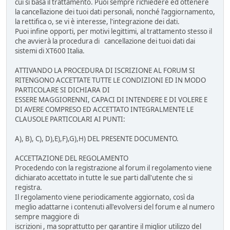
cui si basa il trattamento. Puoi sempre richiedere ed ottenere
la cancellazione dei tuoi dati personali, nonché l'aggiornamento,
la rettifica o, se vi è interesse, l'integrazione dei dati.
Puoi infine opporti, per motivi legittimi, al trattamento stesso il
che avvierà la procedura di cancellazione dei tuoi dati dai
sistemi di XT600 Italia.
ATTIVANDO LA PROCEDURA DI ISCRIZIONE AL FORUM SI
RITENGONO ACCETTATE TUTTE LE CONDIZIONI ED IN MODO
PARTICOLARE SI DICHIARA DI
ESSERE MAGGIORENNI, CAPACI DI INTENDERE E DI VOLERE E
DI AVERE COMPRESO ED ACCETTATO INTEGRALMENTE LE
CLAUSOLE PARTICOLARI AI PUNTI:
A), B), C), D),E),F),G),H) DEL PRESENTE DOCUMENTO.
ACCETTAZIONE DEL REGOLAMENTO
Procedendo con la registrazione al forum il regolamento viene
dichiarato accettato in tutte le sue parti dall'utente che si
registra.
Il regolamento viene periodicamente aggiornato, così da
meglio adattarne i contenuti all'evolversi del forum e al numero
sempre maggiore di
iscrizioni , ma soprattutto per garantire il miglior utilizzo del