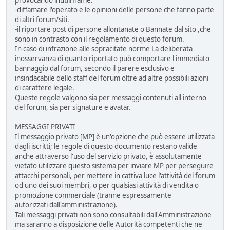
-diffamare l'operato e le opinioni delle persone che fanno parte
di altri forum/siti.
-il riportare post di persone allontanate o Bannate dal sito ,che
sono in contrasto con il regolamento di questo forum.
In caso di infrazione alle sopracitate norme La deliberata
inosservanza di quanto riportato può comportare l'immediato
bannaggio dal forum, secondo il parere esclusivo e
insindacabile dello staff del forum oltre ad altre possibili azioni
di carattere legale.
Queste regole valgono sia per messaggi contenuti all'interno
del forum, sia per signature e avatar.
MESSAGGI PRIVATI
Il messaggio privato [MP] è un'opzione che può essere utilizzata
dagli iscritti; le regole di questo documento restano valide
anche attraverso l'uso del servizio privato, è assolutamente
vietato utilizzare questo sistema per inviare MP per perseguire
attacchi personali, per mettere in cattiva luce l'attività del forum
od uno dei suoi membri, o per qualsiasi attività di vendita o
promozione commerciale (tranne espressamente
autorizzati dall'amministrazione).
Tali messaggi privati non sono consultabili dall'Amministrazione
ma saranno a disposizione delle Autorità competenti che ne