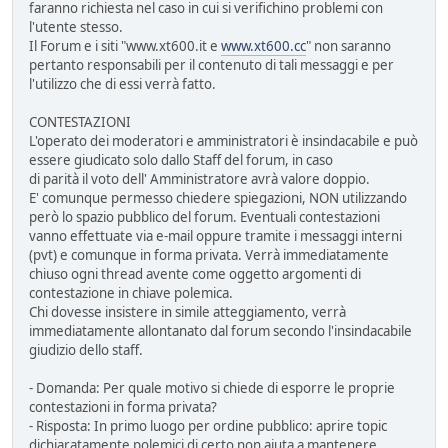
faranno richiesta nel caso in cui si verifichino problemi con
l'utente stesso.
Il Forum e i siti "www.xt600.it e
www.xt600.cc
" non saranno
pertanto responsabili per il contenuto di tali messaggi e per
l'utilizzo che di essi verrà fatto.
CONTESTAZIONI
L'operato dei moderatori e amministratori è insindacabile e può
essere giudicato solo dallo Staff del forum, in caso
di parità il voto dell' Amministratore avrà valore doppio.
E' comunque permesso chiedere spiegazioni, NON utilizzando
però lo spazio pubblico del forum. Eventuali contestazioni
vanno effettuate via e-mail oppure tramite i messaggi interni
(pvt) e comunque in forma privata. Verrà immediatamente
chiuso ogni thread avente come oggetto argomenti di
contestazione in chiave polemica.
Chi dovesse insistere in simile atteggiamento, verrà
immediatamente allontanato dal forum secondo l'insindacabile
giudizio dello staff.
- Domanda: Per quale motivo si chiede di esporre le proprie
contestazioni in forma privata?
- Risposta: In primo luogo per ordine pubblico: aprire topic
dichiaratamente polemici di certo non aiuta a mantenere