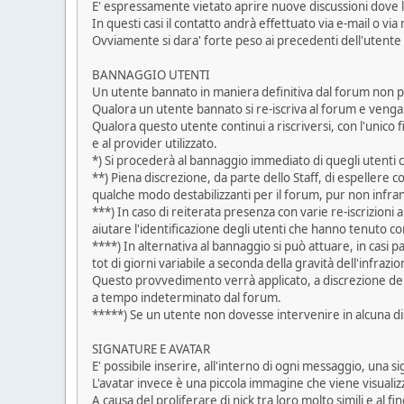
E' espressamente vietato aprire nuove discussioni dove l'
In questi casi il contatto andrà effettuato via e-mail o via 
Ovviamente si dara' forte peso ai precedenti dell'utente
BANNAGGIO UTENTI
Un utente bannato in maniera definitiva dal forum non p
Qualora un utente bannato si re-iscriva al forum e veng
Qualora questo utente continui a riscriversi, con l'unico
e al provider utilizzato.
*) Si procederà al bannaggio immediato di quegli utenti 
**) Piena discrezione, da parte dello Staff, di espellere
qualche modo destabilizzanti per il forum, pur non infra
***) In caso di reiterata presenza con varie re-iscrizioni
aiutare l'identificazione degli utenti che hanno tenuto 
****) In alternativa al bannaggio si può attuare, in casi 
tot di giorni variabile a seconda della gravità dell'infrazio
Questo provvedimento verrà applicato, a discrezione dei
a tempo indeterminato dal forum.
*****) Se un utente non dovesse intervenire in alcuna d
SIGNATURE E AVATAR
E' possibile inserire, all'interno di ogni messaggio, una 
L'avatar invece è una piccola immagine che viene visualiz
A causa del proliferare di nick tra loro molto simili e al f