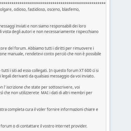
****************************************************************
 volgare, odioso, fastidioso, osceno, blasfemo,
essaggi inviati e non siamo responsabili dei loro
i di vista degli autori e non necessariamente rispecchiano
ore del forum. Abbiamo tutti i diritti per rimuovere i
azione manuale, rendetevi conto perciò che non è possibile
ti i siti ad esso collegati. In questo forum XT 600 ci si
ni legali derivanti da qualsiasi messaggio da voi inviato.
 l' iscrizione che state per sottoscrivere, voi
ì che non utilizzerete MAI i dati di altri membri per
tra completa cura il voler fornire informazioni chiare e
 forum o di contattare il vostro internet provider.