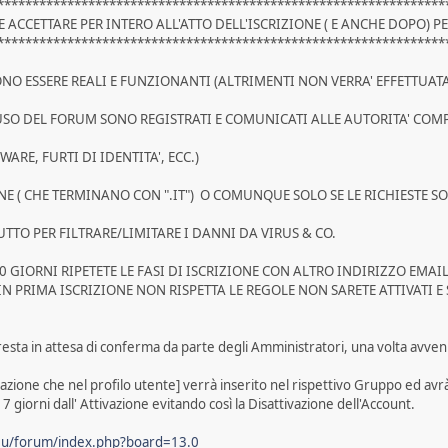
****************************************************************
ACCETTARE PER INTERO ALL'ATTO DELL'ISCRIZIONE ( E ANCHE DOPO) P
****************************************************************
EVONO ESSERE REALI E FUNZIONANTI (ALTRIMENTI NON VERRA' EFFETTUA
D USO DEL FORUM SONO REGISTRATI E COMUNICATI ALLE AUTORITA' COM
WARE, FURTI DI IDENTITA', ECC.)
E ( CHE TERMINANO CON ".IT") O COMUNQUE SOLO SE LE RICHIESTE SON
O PER FILTRARE/LIMITARE I DANNI DA VIRUS & CO.
0 GIORNI RIPETETE LE FASI DI ISCRIZIONE CON ALTRO INDIRIZZO EMA
IN PRIMA ISCRIZIONE NON RISPETTA LE REGOLE NON SARETE ATTIVATI E
esta in attesa di conferma da parte degli Amministratori, una volta avvenuta
tazione che nel profilo utente] verrà inserito nel rispettivo Gruppo ed avr
7 giorni dall' Attivazione evitando così la Disattivazione dell'Account.
.eu/forum/index.php?board=13.0