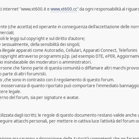
iti internet "www.xt600.it e
www.xt600.cc
" da ogni responsabilità al rigua
tente (che accetta) ed operante in conseguenza dell'accettazione delle n
erciali;
li le leggi sul copyright e sul diritto d'autore;
e sessualmente, della sensibilità dei singoli;
a illegale apparati come Autoradio, Cellulari, Apparati Connect, Telefonini
da copyright attraverso programmi p2p. (ad esempio DTE, ePER, Aggiornam
o insindacabile dei moderatori o amministratori.
 persone che fanno parte di questa comunità o diffamare altri marchi provoc
parte di altri forum/siti.
ito ,che sono in contrasto con il regolamento di questo forum.
ta inosservanza di quanto riportato può comportare l'immediato bannaggio 
ttere legale.
erno del forum, sia per signature e avatar.
lizzata dagli iscritti; le regole di questo documento restano valide anche 
guire attacchi personali, per mettere in cattiva luce l'attività del forum o
razione ma saranno a disposizione delle Autorità competenti che ne faranno 