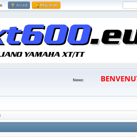
eu
.
Accedi
Registrati
BENVENU
News:
i