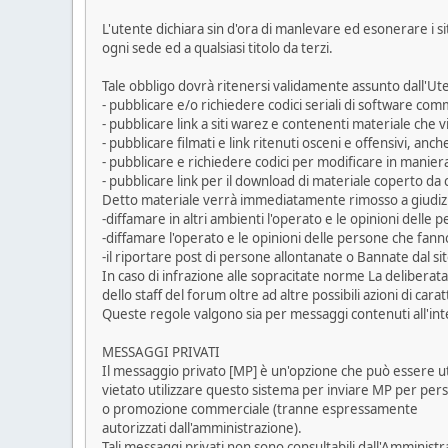
L'utente dichiara sin d'ora di manlevare ed esonerare i s
ogni sede ed a qualsiasi titolo da terzi.
Tale obbligo dovrà ritenersi validamente assunto dall'U
- pubblicare e/o richiedere codici seriali di software comm
- pubblicare link a siti warez e contenenti materiale che vio
- pubblicare filmati e link ritenuti osceni e offensivi, anch
- pubblicare e richiedere codici per modificare in manier
- pubblicare link per il download di materiale coperto 
Detto materiale verrà immediatamente rimosso a giudizi
-diffamare in altri ambienti l'operato e le opinioni delle
-diffamare l'operato e le opinioni delle persone che fanno 
-il riportare post di persone allontanate o Bannate dal s
In caso di infrazione alle sopracitate norme La delibera
dello staff del forum oltre ad altre possibili azioni di cara
Queste regole valgono sia per messaggi contenuti all'int
MESSAGGI PRIVATI
Il messaggio privato [MP] è un'opzione che può essere uti
vietato utilizzare questo sistema per inviare MP per perse
o promozione commerciale (tranne espressamente
autorizzati dall'amministrazione).
Tali messaggi privati non sono consultabili dall'Amminist