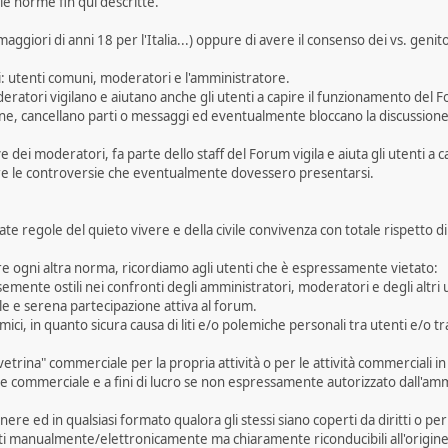
e norme fin qui descritte.
ggiori di anni 18 per l'Italia...) oppure di avere il consenso dei vs. genit
i: utenti comuni, moderatori e l'amministratore.
Moderatori vigilano e aiutano anche gli utenti a capire il funzionamento del
sione, cancellano parti o messaggi ed eventualmente bloccano la discussione
dei moderatori, fa parte dello staff del Forum vigila e aiuta gli utenti a
tere le controversie che eventualmente dovessero presentarsi.
mate regole del quieto vivere e della civile convivenza con totale rispetto di
ere ogni altra norma, ricordiamo agli utenti che è espressamente vietato:
mente ostili nei confronti degli amministratori, moderatori e degli altri u
le e serena partecipazione attiva al forum.
mici, in quanto sicura causa di liti e/o polemiche personali tra utenti e/o 
trina" commerciale per la propria attività o per le attività commerciali in
re commerciale e a fini di lucro se non espressamente autorizzato dall'am
 genere ed in qualsiasi formato qualora gli stessi siano coperti da diritti o 
ati manualmente/elettronicamente ma chiaramente riconducibili all'origine 