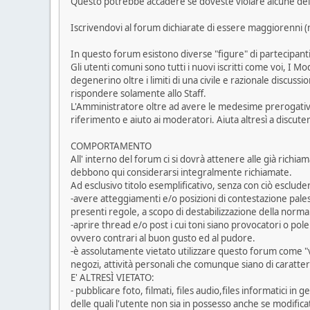
Questo potrebbe accadere se doveste violare alcune dell
Iscrivendovi al forum dichiarate di essere maggiorenni (ma
In questo forum esistono diverse "figure" di partecipant
Gli utenti comuni sono tutti i nuovi iscritti come voi, I 
degenerino oltre i limiti di una civile e razionale discus
rispondere solamente allo Staff.
L'Amministratore oltre ad avere le medesime prerogative 
riferimento e aiuto ai moderatori. Aiuta altresì a discu
COMPORTAMENTO
All' interno del forum ci si dovrà attenere alle già richia
debbono qui considerarsi integralmente richiamate.
Ad esclusivo titolo esemplificativo, senza con ciò esclud
-avere atteggiamenti e/o posizioni di contestazione palese
presenti regole, a scopo di destabilizzazione della norma
-aprire thread e/o post i cui toni siano provocatori o pole
ovvero contrari al buon gusto ed al pudore.
-è assolutamente vietato utilizzare questo forum come "ve
negozi, attività personali che comunque siano di caratte
E' ALTRESÌ VIETATO:
- pubblicare foto, filmati, files audio,files informatici in
delle quali l'utente non sia in possesso anche se modific