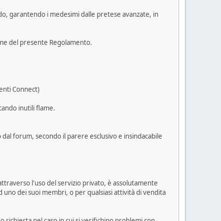
rdo, garantendo i medesimi dalle pretese avanzate, in
orme del presente Regolamento.
enti Connect)
ando inutili flame.
dal forum, secondo il parere esclusivo e insindacabile
attraverso l'uso del servizio privato, è assolutamente
d uno dei suoi membri, o per qualsiasi attività di vendita
richiesta nel caso in cui si verifichino problemi con