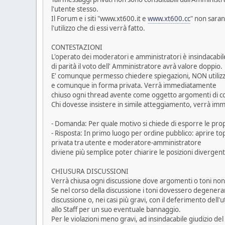
l'utente stesso.
Il Forum e i siti "www.xt600.it e
www.xt600.cc
" non saran
l'utilizzo che di essi verrà fatto.
CONTESTAZIONI
L'operato dei moderatori e amministratori è insindacabile
di parità il voto dell' Amministratore avrà valore doppio.
E' comunque permesso chiedere spiegazioni, NON utilizzan
e comunque in forma privata. Verrà immediatamente
chiuso ogni thread avente come oggetto argomenti di co
Chi dovesse insistere in simile atteggiamento, verrà imm
- Domanda: Per quale motivo si chiede di esporre le prop
- Risposta: In primo luogo per ordine pubblico: aprire to
privata tra utente e moderatore-amministratore
diviene più semplice poter chiarire le posizioni divergenti
CHIUSURA DISCUSSIONI
Verrà chiusa ogni discussione dove argomenti o toni non 
Se nel corso della discussione i toni dovessero degenera
discussione o, nei casi più gravi, con il deferimento dell'
allo Staff per un suo eventuale bannaggio.
Per le violazioni meno gravi, ad insindacabile giudizio 