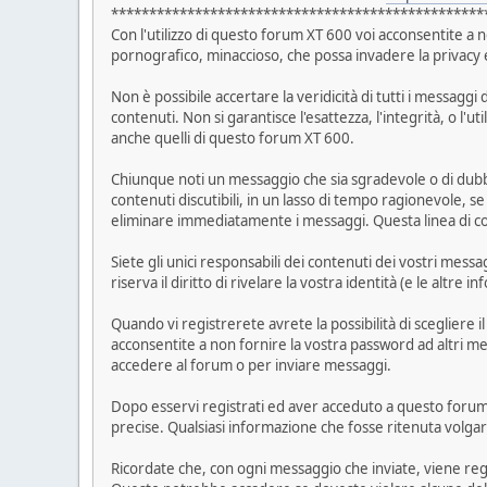
*************************************************
Con l'utilizzo di questo forum XT 600 voi acconsentite a n
pornografico, minaccioso, che possa invadere la privacy
Non è possibile accertare la veridicità di tutti i messag
contenuti. Non si garantisce l'esattezza, l'integrità, o l'
anche quelli di questo forum XT 600.
Chiunque noti un messaggio che sia sgradevole o di dubbio
contenuti discutibili, in un lasso di tempo ragionevole, 
eliminare immediatamente i messaggi. Questa linea di cond
Siete gli unici responsabili dei contenuti dei vostri mess
riserva il diritto di rivelare la vostra identità (e le altr
Quando vi registrerete avrete la possibilità di scegliere 
acconsentite a non fornire la vostra password ad altri me
accedere al forum o per inviare messaggi.
Dopo esservi registrati ed aver acceduto a questo forum, 
precise. Qualsiasi informazione che fosse ritenuta volga
Ricordate che, con ogni messaggio che inviate, viene regis