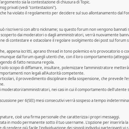
argomento sia la contestazione di chiusura di Topic.
msg privati (vedi "contestazioni").
 che ha violato il regolamento per decidere sul suo allontanamento dal F
uò riscriversi con altro nickname; su questo forum non vengono bannati s
a scoperto dai moderatori o dagli amministratori, verrà nuovamente bann
 fine di contestare e ostacolare il regolare svolgimento dei post sul forum
che, appena iscritti, aprano thread in tono polemico e/o provocatorio o co
 comunque dal forum quegli utenti che, con il loro comportamento (atteggiame
ngendo di fatto nessuna regola.
 al solo scopo di diffamare, insultare, polemizzare l'amministratore metter
comportamenti non legali all'Autorità competente.
particolari, il provvedimento disciplinare della sospensione, che prevede l
ne.
 moderatori/amministratori, nei casi in cui il comportamento dell'utente
iscussione per 6(SEI) mesi consecutivi verrà sospeso a tempo indetermina
signature, cioè una firma personale che caratterizza i propri messaggi.
zata in modo permanente sotto il tuo username. L'opzione per inserirla la t
ine di rendere più facile l'individuazione dei singoli individui partecipanti 