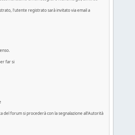
trato, l'utente registrato sarà invitato via email a
senso.
r far si
e
ta del forum si procederà con la segnalazione all'Autorità