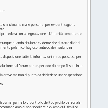
orum.
olo i nickname ma le persone, per evidenti ragioni.
ato.
 si procederà con la segnalazione all'Autorità competente
munque quando risulterà evidente che si tratta di cloni.
nto polemico, litigioso, antisociale) risultino in
à a disposizione tutte le informazioni in suo possesso per
'esclusione dal forum per un periodo di tempo fissato in un
 sia grave ma non al punto da richiedere una sospensione
to.
rovi nel pannello di controllo del tuo profilo personale.
vi raccomandiamo di non scegliere nick ambigui, simili ad