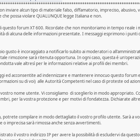
****************************************************************
on inviare alcun tipo di materiale falso, diffamatorio, impreciso, abusivo,
 e che possa violare QUALUNQUE legge Italiana e non.
gi di questo forum XT 600. Ricordate che non monitoriamo in tempo reale i m
utilità di alcuna delle informazioni presentate. I messaggi esprimono i punt
 gusto è incoraggiato a notificarlo subito ai moderatori o all'amministrat
se tale rimozione sarà ritenuta opportuna. In ogni caso, questa é un'oper
otta vale altresì per le informazioni relative ai profili dei membri.
aggi ed acconsentite ad indennizzare e mantenere innocuo questo forum e tut
e informazioni su di voi) alle Autorità Competenti nel caso di proteste od azio
il vostro nome utente. Vi consigliamo di sceglierlo in modo appropriato. Con
mbri, per la vostra protezione e per motivi di fondatezza. Dichiarate altres
potrete compilare in modo dettagliato il vostro profilo utente. Sarà a vos
re o imprecisa sarà rimossa anche senza avvertimenti.
trato il vostro indirizzo IP per avere la possibilità di escludervi da questo