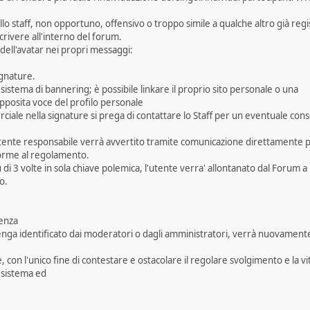
ello staff, non opportuno, offensivo o troppo simile a qualche altro già regis
crivere all'interno del forum.
 dell'avatar nei propri messaggi:
ignature.
 sistema di bannering; è possibile linkare il proprio sito personale o una
'apposita voce del profilo personale
rciale nella signature si prega di contattare lo Staff per un eventuale con
utente responsabile verrà avvertito tramite comunicazione direttamente pe
orme al regolamento.
ù di 3 volte in sola chiave polemica, l'utente verra' allontanato dal Forum a
o.
denza
venga identificato dai moderatori o dagli amministratori, verrà nuovament
con l'unico fine di contestare e ostacolare il regolare svolgimento e la vi
l sistema ed