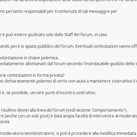
no pertanto responsabili per il contenuto di tali messaggi e per
 e può essere giudicato solo dallo Staff del forum, in caso
do però lo spazio pubblico del forum. Eventuali contestazioni vanno effe
ntestazione in chiave polemica.
ediatamente allontanato dal forum secondo l'insindacabile giudizio dello s
rie contestazioni in forma privata?
pic dichiaratamente polemici di certo non aiuta a mantenere costruttivo il
 e, se possibile, cercare punti d'incontro costruttivi.
risultino idonei alla linea del forum (vedi sezione "comportamento").
re (anche con un solo post) è data ampia facoltà di intervenire al modera
utente
del moderatore/amministratore, si potrà procedere alla modifica immediata