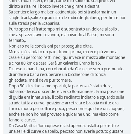
sulla strada di Ceci, e qui , come mio solito ho sbagliato, via
diritto a risalire il bosco invece che girare a destra.
Sa sentiero largo ma ben accidentato poi si trasforma in un
single-track,salire i gradini tra le radici degli alberi, per finire poi
sulla strada per la Scaparina.
Purtroppo nel frattempo mi è subentrato un dolore al collo ,
che a sprazzi stavo covando, e arrivando al Passo, mi sono
fermato,.
Non ero nelle condizioni per proseguire oltre.
Mi era già capitato un paio di anni prima, ma ero più vicino a
casa e su percorso rettilineo, qui invece in mezzo alle montagne
a circa 80 km da casa! Sarà un calvario! Erano le 16.
Disteso in banchina, corroborato da Carlo che si era premunito
di andare a bar a recuperare un bicchierone di tonica
ghiacciata, ma si deve pur tornare.
Dopo 50' di relax siamo ripartiti, la partenza è stata dura,
abbiamo deciso di scendere verso Romagnese, la mia posizione
di guida era innaturale, il collo reclinato indietro e sguardo sulla
strada tutta a curve, posizione arretrata e braccia diritte era
l'unico modo per soffrire poco, peso nome guidare un chopper,
anche se non ho mai provato a guidarne uno, ma visto come
fanno le curve.
Da Casa Matti a Romagnese era stupenda, asfalto perfetto e
una serie di curve da sballo, peccato non averla potuto gustare