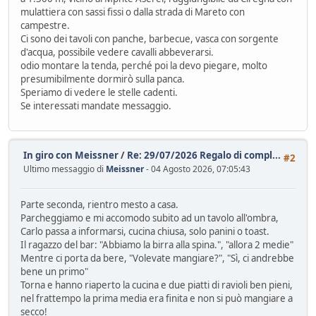
mulattiera con sassi fissi o dalla strada di Mareto con
campestre.
Ci sono dei tavoli con panche, barbecue, vasca con sorgente
d'acqua, possibile vedere cavalli abbeverarsi.
odio montare la tenda, perché poi la devo piegare, molto
presumibilmente dormirò sulla panca.
Speriamo di vedere le stelle cadenti.
Se interessati mandate messaggio.
In giro con Meissner
/
Re: 29/07/2026 Regalo di compl...
#2
Ultimo messaggio di
Meissner
- 04 Agosto 2026, 07:05:43
Parte seconda, rientro mesto a casa.
Parcheggiamo e mi accomodo subito ad un tavolo all'ombra,
Carlo passa a informarsi, cucina chiusa, solo panini o toast.
Il ragazzo del bar: "Abbiamo la birra alla spina.", "allora 2 medie"
Mentre ci porta da bere, "Volevate mangiare?", "Sì, ci andrebbe
bene un primo"
Torna e hanno riaperto la cucina e due piatti di ravioli ben pieni,
nel frattempo la prima media era finita e non si può mangiare a
secco!