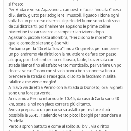
si fresco.
Per Andare verso Agazzano la campestre facile fino alla Chiesa
di S. Ilario, giusto per sciogliere i muscoli, il guado Tidone ogni
volta ha un percorso diverso, il greto del fiume sono tanti sassi
da cui districarti, poi finalmente appaiono le prime colline
piacentine tra carrarecce e campestri arriviamo dopo
Agazzano, piccola sosta all'ombra, "Hei ci sono le more!" di
quelle comode si erano già serviti.
Partiamo per la "Diretta Travo" fino a Ongareto, per cambiare
un po' andremo via diritti con la mulattiera da fare con passo
allegro, poi il bel sentierino nel bosco, facile, traversata con
strada bianca fino all'asfalto verso monticello, per variare un po'
discesa verso Casoni con strada bianca ben sconnessa fino a
prendere la strada di Fradegola, di solito la facciamo in salita,
talaltro a me viene meglio!
A Travo via diretti a Perino con la strada di Donceto, ora i vigneti
sono una foresta verde.
Arriviamo a Perino intorno alle 10:45, da casa di Carlo sono 40
km, sosta, a noi non piace correre più di tanto.
Avevo preparato un percorso su asfalto per evitare il più
possibile la SS.45, risalendo verso piccoli borghi per scendere a
Pradella.
Parto a spron battuto e come al solito sui bivi , via diritto!