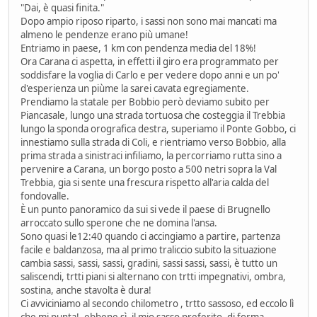
"Dai, è quasi finita."
Dopo ampio riposo riparto, i sassi non sono mai mancati ma
almeno le pendenze erano più umane!
Entriamo in paese, 1 km con pendenza media del 18%!
Ora Carana ci aspetta, in effetti il giro era programmato per
soddisfare la voglia di Carlo e per vedere dopo anni e un po'
d'esperienza un piùme la sarei cavata egregiamente.
Prendiamo la statale per Bobbio però deviamo subito per
Piancasale, lungo una strada tortuosa che costeggia il Trebbia
lungo la sponda orografica destra, superiamo il Ponte Gobbo, ci
innestiamo sulla strada di Coli, e rientriamo verso Bobbio, alla
prima strada a sinistraci infiliamo, la percorriamo rutta sino a
pervenire a Carana, un borgo posto a 500 netri sopra la Val
Trebbia, gia si sente una frescura rispetto all'aria calda del
fondovalle.
È un punto panoramico da sui si vede il paese di Brugnello
arroccato sullo sperone che ne domina l'ansa.
Sono quasi le12:40 quando ci accingiamo a partire, partenza
facile e baldanzosa, ma al primo traliccio subito la situazione
cambia sassi, sassi, sassi, gradini, sassi sassi, sassi, è tutto un
saliscendi, trtti piani si alternano con trtti impegnativi, ombra,
sostina, anche stavolta è dura!
Ci avviciniamo al secondo chilometro , trtto sassoso, ed eccolo lì
che mi punta!, ebbene sì, il mio sasso preferito, di forma