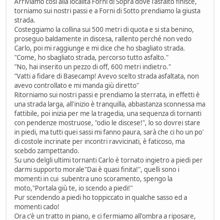
Arriviamo così alla località Forni di Sopra dove l'asfalto finisce,
torniamo sui nostri passi e a Forni di Sotto prendiamo la giusta
strada.
Costeggiamo la collina sui 500 metri di quota e si sta benino,
proseguo baldamente in discesa, rallento perché non vedo
Carlo, poi mi raggiunge e mi dice che ho sbagliato strada.
"Come, ho sbagliato strada, percorso tutto asfalto."
"No, hai inserito un pezzo di off, 600 metri indietro."
"Vatti a fidare di Basecamp! Avevo scelto strada asfaltata, non
avevo controllato e mi manda giù diretto"
Ritorniamo sui nostri passi e prendiamo la sterrata, in effetti è
una strada larga, all'inizio è tranquilla, abbastanza sconnessa ma
fattibile, poi inizia per me la tragedia, una sequenza di tornanti
con pendenze mostruose, "odio le discese!", lo so dovrei stare
in piedi, ma tutti quei sassi mi fanno paura, sarà che ci ho un po'
di costole incrinate per incontri ravvicinati, è faticoso, ma
scebdo zampettando.
Su uno delgli ultimi tornanti Carlo è tornato ingietro a piedi per
darmi supporto morale"Dai è quasi finita!", quelli sono i
momenti in cui subentra uno scoramento, spengo la
moto,"Portala giù te, io scendo a piedi!"
Pur scendendo a piedi ho toppiccato in qualche sasso ed a
momenti cado!
Ora c'è un tratto in piano, e ci fermiamo all'ombra a riposare,