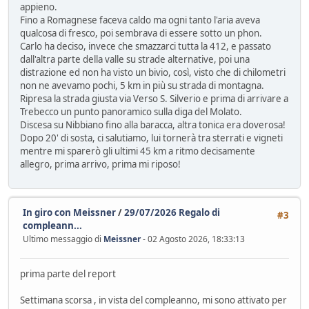
appieno.
Fino a Romagnese faceva caldo ma ogni tanto l'aria aveva
qualcosa di fresco, poi sembrava di essere sotto un phon.
Carlo ha deciso, invece che smazzarci tutta la 412, e passato
dall'altra parte della valle su strade alternative, poi una
distrazione ed non ha visto un bivio, così, visto che di chilometri
non ne avevamo pochi, 5 km in più su strada di montagna.
Ripresa la strada giusta via Verso S. Silverio e prima di arrivare a
Trebecco un punto panoramico sulla diga del Molato.
Discesa su Nibbiano fino alla baracca, altra tonica era doverosa!
Dopo 20' di sosta, ci salutiamo, lui tornerà tra sterrati e vigneti
mentre mi sparerò gli ultimi 45 km a ritmo decisamente
allegro, prima arrivo, prima mi riposo!
In giro con Meissner
/
29/07/2026 Regalo di
#3
compleann...
Ultimo messaggio di
Meissner
- 02 Agosto 2026, 18:33:13
prima parte del report
Settimana scorsa , in vista del compleanno, mi sono attivato per