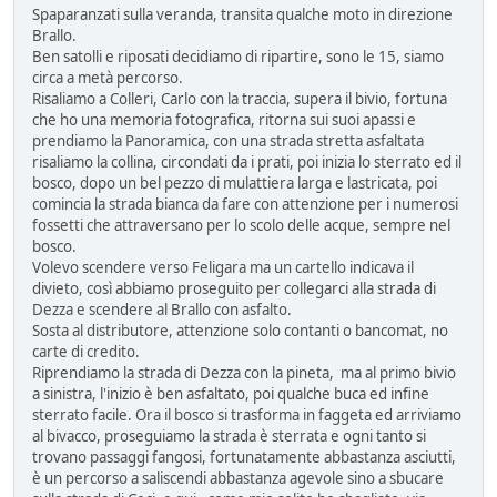
Spaparanzati sulla veranda, transita qualche moto in direzione
Brallo.
Ben satolli e riposati decidiamo di ripartire, sono le 15, siamo
circa a metà percorso.
Risaliamo a Colleri, Carlo con la traccia, supera il bivio, fortuna
che ho una memoria fotografica, ritorna sui suoi apassi e
prendiamo la Panoramica, con una strada stretta asfaltata
risaliamo la collina, circondati da i prati, poi inizia lo sterrato ed il
bosco, dopo un bel pezzo di mulattiera larga e lastricata, poi
comincia la strada bianca da fare con attenzione per i numerosi
fossetti che attraversano per lo scolo delle acque, sempre nel
bosco.
Volevo scendere verso Feligara ma un cartello indicava il
divieto, così abbiamo proseguito per collegarci alla strada di
Dezza e scendere al Brallo con asfalto.
Sosta al distributore, attenzione solo contanti o bancomat, no
carte di credito.
Riprendiamo la strada di Dezza con la pineta, ma al primo bivio
a sinistra, l'inizio è ben asfaltato, poi qualche buca ed infine
sterrato facile. Ora il bosco si trasforma in faggeta ed arriviamo
al bivacco, proseguiamo la strada è sterrata e ogni tanto si
trovano passaggi fangosi, fortunatamente abbastanza asciutti,
è un percorso a saliscendi abbastanza agevole sino a sbucare