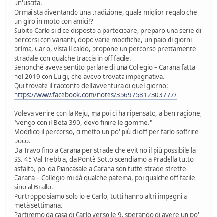
un'uscita.
Ormai sta diventando una tradizione, quale miglior regalo che
un giro in moto con amici!?
Subito Carlo si dice disposto a partecipare, preparo una serie di
percorsi con varianti, dopo varie modifiche, un paio di giorni
prima, Carlo, vista il caldo, propone un percorso prettamente
stradale con qualche traccia in off facile.
Senonché aveva sentito parlare di una Collegio – Carana fatta
nel 2019 con Luigi, che avevo trovata impegnativa.
Qui trovate il racconto dell'avventura di quel giorno:
https://www.facebook.com/notes/356975812303777/
Voleva venire con la Reju, ma poi ci ha ripensato, a ben ragione,
"vengo con il Beta 390, devo finire le gomme."
Modifico il percorso, ci metto un po' più di off per farlo soffrire
poco.
Da Travo fino a Carana per strade che evitino il più possibile la
SS. 45 Val Trebbia, da Pontè Sotto scendiamo a Pradella tutto
asfalto, poi da Piancasale a Carana son tutte strade strette-
Carana – Collegio mi dà qualche patema, poi qualche off facile
sino al Brallo.
Purtroppo siamo solo io e Carlo, tutti hanno altri impegni a
metà settimana.
Partiremo da casa di Carlo verso le 9, sperando di avere un po'