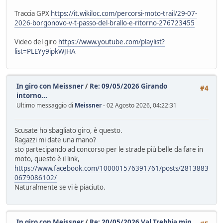
Traccia GPX
https://it.wikiloc.com/percorsi-moto-trail/29-07-
2026-borgonovo-v-t-passo-del-brallo-e-ritorno-276723455
Video del giro
https://www.youtube.com/playlist?
list=PLEYy9ipkWJHA
In giro con Meissner
/
Re: 09/05/2026 Girando
#4
intorno...
Ultimo messaggio di
Meissner
- 02 Agosto 2026, 04:22:31
Scusate ho sbagliato giro, è questo.
Ragazzi mi date una mano?
sto partecipando ad concorso per le strade più belle da fare in
moto, questo è il link,
https://www.facebook.com/100001576391761/posts/2813883
0679086102/
Naturalmente se vi è piaciuto.
In giro con Meissner
/
Re: 20/05/2026 Val Trebbia min...