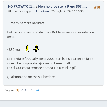
HO PROVATO IL...
/
Non ho provato la Rieju 307 .....
#10
Ultimo messaggio di
Christian
- 26 Luglio 2026, 16:16:30
... ma mi sembra na fikata.
L'altro giorno ne ho vista una a Bobbio e mi sono montato la
testa.
4830 euri
La Honda crf300Rally costa 2000 euri in più e (a seconda dei
video che ho guardato)va meno bene in off
La crf300l costa sempre ancora 1200 euri in più.
Qualcuno c'ha messo su il sedere?
2
3
...
10
Pagine
1