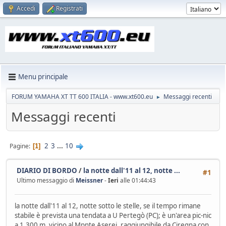
Accedi
Registrati
Menu principale
FORUM YAMAHA XT TT 600 ITALIA - www.xt600.eu
Messaggi recenti
►
Messaggi recenti
2
3
...
10
Pagine
1
DIARIO DI BORDO
/
la notte dall'11 al 12, notte ...
#1
Ultimo messaggio di
Meissner
-
Ieri
alle 01:44:43
la notte dall'11 al 12, notte sotto le stelle, se il tempo rimane
stabile è prevista una tendata a U Pertegò (PC); è un'area pic-nic
a 1.300 m, vicino al Mpnte Aserei, raggiungibile da Ciregna con