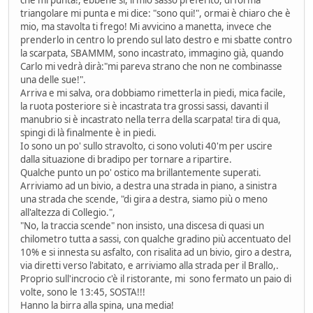
triangolare mi punta e mi dice: "sono qui!", ormai è chiaro che è
mio, ma stavolta ti frego! Mi avvicino a manetta, invece che
prenderlo in centro lo prendo sul lato destro e mi sbatte contro
la scarpata, SBAMMM, sono incastrato, immagino già, quando
Carlo mi vedrà dirà:"mi pareva strano che non ne combinasse
una delle sue!".
Arriva e mi salva, ora dobbiamo rimetterla in piedi, mica facile,
la ruota posteriore si è incastrata tra grossi sassi, davanti il
manubrio si è incastrato nella terra della scarpata! tira di qua,
spingi di là finalmente è in piedi.
Io sono un po' sullo stravolto, ci sono voluti 40'm per uscire
dalla situazione di bradipo per tornare a ripartire.
Qualche punto un po' ostico ma brillantemente superati.
Arriviamo ad un bivio, a destra una strada in piano, a sinistra
una strada che scende, "di gira a destra, siamo più o meno
all'altezza di Collegio.",
"No, la traccia scende" non insisto, una discesa di quasi un
chilometro tutta a sassi, con qualche gradino più accentuato del
10% e si innesta su asfalto, con risalita ad un bivio, giro a destra,
via diretti verso l'abitato, e arriviamo alla strada per il Brallo,.
Proprio sull'incrocio c'è il ristorante, mi sono fermato un paio di
volte, sono le 13:45, SOSTA!!!
Hanno la birra alla spina, una media!